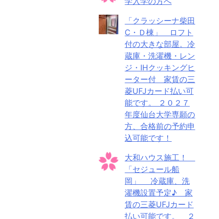
学入学の方へ
「クラッシーナ柴田
C・Ｄ棟」 ロフト
付の大きな部屋。冷
蔵庫・洗濯機・レン
ジ・IHクッキングヒ
ーター付 家賃の三
菱UFJカード払い可
能です。 ２０２７
年度仙台大学専願の
方、合格前の予約申
込可能です！
大和ハウス施工！
「セジュール船
岡」 冷蔵庫、洗
濯機設置予定♪ 家
賃の三菱UFJカード
払い可能です。 ２