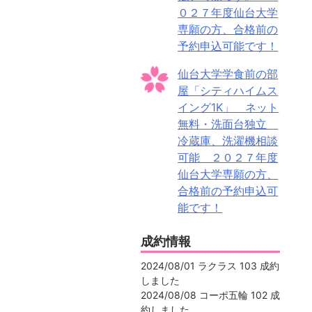
０２７年度仙台大学
専願の方、合格前の
予約申込可能です！
仙台大学学食前の部
屋「シティハイムス
イング1K」 ネット
無料・洗面台独立
冷蔵庫、洗濯機相談
可能 ２０２７年度
仙台大学専願の方、
合格前の予約申込可
能です！
成約情報
2024/08/01 ラクラス 103 成約
しました
2024/08/08 コーポ五輪 102 成
約しました