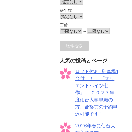
築年数
面積
～
人気の投稿とページ
ロフト付♪ 駐車場1
台付！！ 「オリ
エントハイツ七
作」 ２０２７年
度仙台大学専願の
方、合格前の予約申
込可能です！
2026年春に仙台大