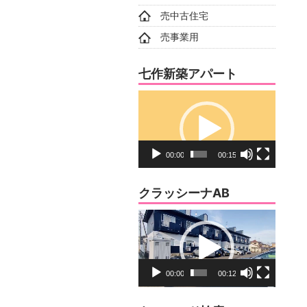
売中古住宅
売事業用
七作新築アパート
動
画
プ
レ
00:00
00:15
ー
ヤ
クラッシーナAB
ー
動
画
プ
レ
00:00
00:12
ー
ヤ