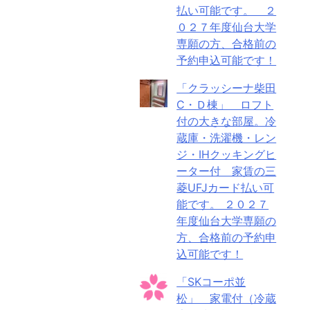
払い可能です。 ２
０２７年度仙台大学
専願の方、合格前の
予約申込可能です！
「クラッシーナ柴田
C・Ｄ棟」 ロフト
付の大きな部屋。冷
蔵庫・洗濯機・レン
ジ・IHクッキングヒ
ーター付 家賃の三
菱UFJカード払い可
能です。 ２０２７
年度仙台大学専願の
方、合格前の予約申
込可能です！
「SKコーポ並
松」 家電付（冷蔵