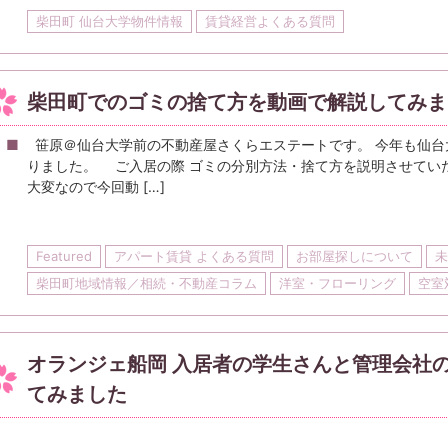
柴田町 仙台大学物件情報
賃貸経営よくある質問
柴田町でのゴミの捨て方を動画で解説してみま
笹原＠仙台大学前の不動産屋さくらエステートです。 今年も仙台
りました。 ご入居の際 ゴミの分別方法・捨て方を説明させてい
大変なので今回動 […]
Featured
アパート賃貸 よくある質問
お部屋探しについて
未
柴田町地域情報／相続・不動産コラム
洋室・フローリング
空室
オランジェ船岡 入居者の学生さんと管理会社
てみました