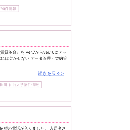
学物件情報
命』を ver.7からver.10にアッ
化には欠かせない データ管理・契約管
続きを見る>
田町 仙台大学物件情報
依頼の電話が入りました。 入居者さ