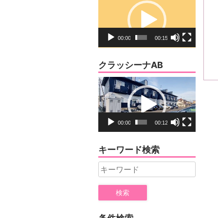
画
プ
レ
00:00
00:15
ー
ヤ
クラッシーナAB
ー
動
画
プ
レ
00:00
00:12
ー
ヤ
キーワード検索
ー
Search
for: