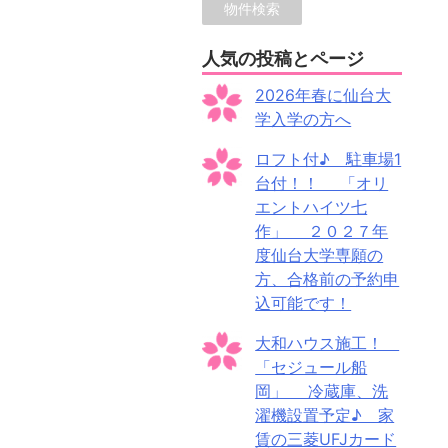
人気の投稿とページ
2026年春に仙台大
学入学の方へ
ロフト付♪ 駐車場1
台付！！ 「オリ
エントハイツ七
作」 ２０２７年
度仙台大学専願の
方、合格前の予約申
込可能です！
大和ハウス施工！
「セジュール船
岡」 冷蔵庫、洗
濯機設置予定♪ 家
賃の三菱UFJカード