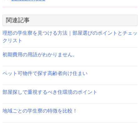
投
稿
関連記事
ナ
ビ
理想の学生寮を見つける方法｜部屋選びのポイントとチェッ
クリスト
ゲ
初期費用の用語がわかりません。
ー
シ
ペット可物件で探す高齢者向け住まい
ョ
ン
部屋探しで重視するべき住環境のポイント
地域ごとの学生寮の特徴を比較！