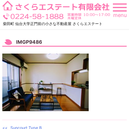
Skip
to
menu
content
柴田町 仙台大学正門前の小さな不動産屋 さくらエステート
IMGP9486
Suncourt Type B