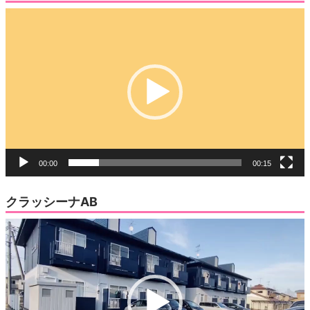
動
画
プ
レ
ー
ヤ
ー
00:00
00:15
クラッシーナAB
動
画
プ
レ
ー
ヤ