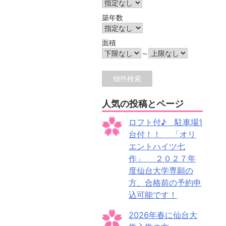
築年数
面積
～
人気の投稿とページ
ロフト付♪ 駐車場1
台付！！ 「オリ
エントハイツ七
作」 ２０２７年
度仙台大学専願の
方、合格前の予約申
込可能です！
2026年春に仙台大