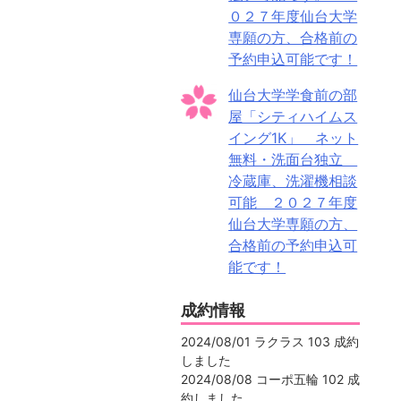
０２７年度仙台大学
専願の方、合格前の
予約申込可能です！
仙台大学学食前の部
屋「シティハイムス
イング1K」 ネット
無料・洗面台独立
冷蔵庫、洗濯機相談
可能 ２０２７年度
仙台大学専願の方、
合格前の予約申込可
能です！
成約情報
2024/08/01 ラクラス 103 成約
しました
2024/08/08 コーポ五輪 102 成
約しました