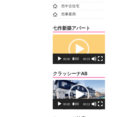
売中古住宅
売事業用
七作新築アパート
動
画
プ
レ
00:00
00:15
ー
ヤ
クラッシーナAB
ー
動
画
プ
レ
00:00
00:12
ー
ヤ