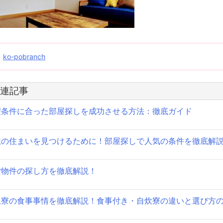
投
ko-pobranch
稿
連記事
ナ
望条件に合った部屋探しを成功させる方法：徹底ガイド
ビ
ゲ
想の住まいを見つけるために！部屋探しで人気の条件を徹底解
ー
シ
貸物件の探し方を徹底解説！
ョ
生寮の食事事情を徹底解説！食事付き・自炊寮の違いと選び方
ン