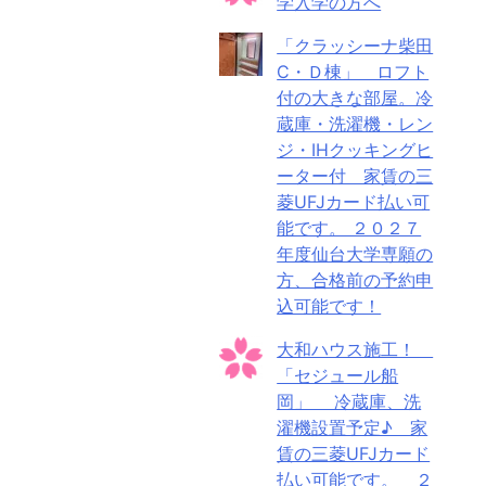
学入学の方へ
「クラッシーナ柴田
C・Ｄ棟」 ロフト
付の大きな部屋。冷
蔵庫・洗濯機・レン
ジ・IHクッキングヒ
ーター付 家賃の三
菱UFJカード払い可
能です。 ２０２７
年度仙台大学専願の
方、合格前の予約申
込可能です！
大和ハウス施工！
「セジュール船
岡」 冷蔵庫、洗
濯機設置予定♪ 家
賃の三菱UFJカード
払い可能です。 ２