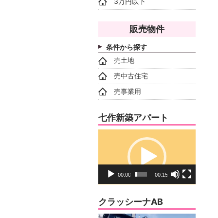
3万円以下
販売物件
条件から探す
売土地
売中古住宅
売事業用
七作新築アパート
動
画
プ
レ
00:00
00:15
ー
ヤ
クラッシーナAB
ー