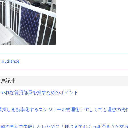
投
putirance
稿
連記事
ナ
しゃれな賃貸部屋を探すためのポイント
ビ
ゲ
屋探しを効率化するスケジュール管理術！忙しくても理想の物
ー
シ
貸契約更新で失敗しないために！押さえておくべき注意点と交