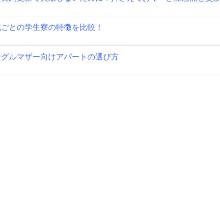
ョ
域ごとの学生寮の特徴を比較！
ン
ングルマザー向けアパートの選び方