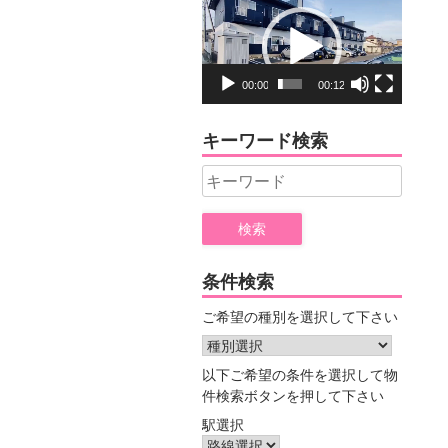
動
画
プ
レ
00:00
00:12
ー
ヤ
キーワード検索
ー
Search
for:
条件検索
ご希望の種別を選択して下さい
以下ご希望の条件を選択して物
件検索ボタンを押して下さい
駅選択