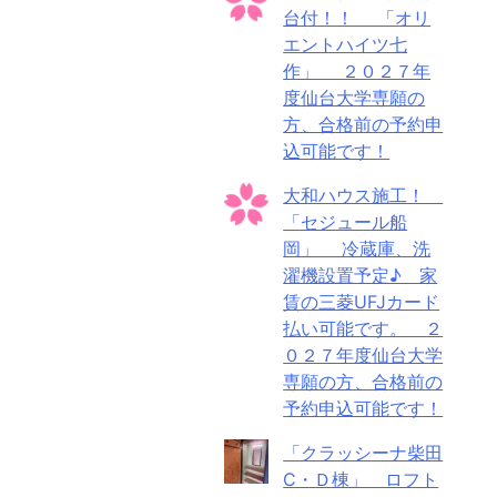
台付！！ 「オリ
エントハイツ七
作」 ２０２７年
度仙台大学専願の
方、合格前の予約申
込可能です！
大和ハウス施工！
「セジュール船
岡」 冷蔵庫、洗
濯機設置予定♪ 家
賃の三菱UFJカード
払い可能です。 ２
０２７年度仙台大学
専願の方、合格前の
予約申込可能です！
「クラッシーナ柴田
C・Ｄ棟」 ロフト