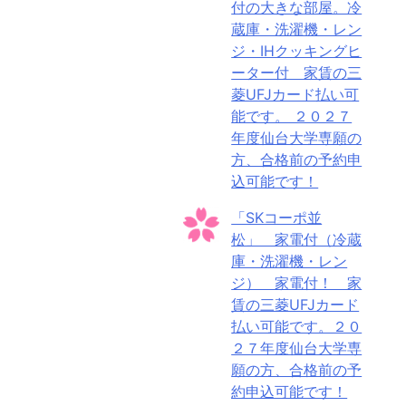
付の大きな部屋。冷
蔵庫・洗濯機・レン
ジ・IHクッキングヒ
ーター付 家賃の三
菱UFJカード払い可
能です。 ２０２７
年度仙台大学専願の
方、合格前の予約申
込可能です！
「SKコーポ並
松」 家電付（冷蔵
庫・洗濯機・レン
ジ） 家電付！ 家
賃の三菱UFJカード
払い可能です。２０
２７年度仙台大学専
願の方、合格前の予
約申込可能です！