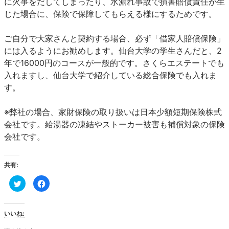
に火事をだしてしまったり、水漏れ事故で損害賠償責任が生
じた場合に、保険で保障してもらえる様にするためです。
ご自分で大家さんと契約する場合、必ず「借家人賠償保険」
には入るようにお勧めします。仙台大学の学生さんだと、2
年で16000円のコースが一般的です。さくらエステートでも
入れますし、仙台大学で紹介している総合保険でも入れま
す。
※弊社の場合、家財保険の取り扱いは日本少額短期保険株式
会社です。給湯器の凍結やストーカー被害も補償対象の保険
会社です。
共有:
ク
Facebook
リ
で
ッ
共
ク
有
し
す
て
る
いいね:
Twitter
に
で
は