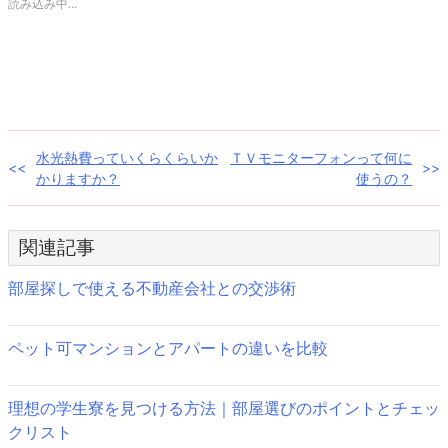
共
ク
読み込み中...
有
リ
(新
ッ
し
ク
い
し
ウ
て
ィ
く
ン
だ
ド
さ
ウ
い
で
(新
開
し
き
い
投
水光熱費っていくらくらいか
ＴＶモニターフォンって何に
ま
ウ
す)
ィ
かりますか？
使うの？
ン
稿
ド
ウ
で
ナ
開
き
関連記事
ま
ビ
す)
部屋探しで使える不動産会社との交渉術
ゲ
ー
ペット可マンションとアパートの違いを比較
シ
理想の学生寮を見つける方法｜部屋選びのポイントとチェッ
ョ
クリスト