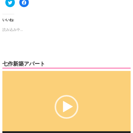
ク
Facebook
リ
で
ッ
共
ク
有
し
す
て
る
いいね:
Twitter
に
で
は
読み込み中...
共
ク
有
リ
(新
ッ
し
ク
い
し
ウ
て
ィ
く
ン
だ
ド
さ
ウ
い
七作新築アパート
で
(新
開
し
き
い
動
ま
ウ
す)
ィ
画
ン
ド
プ
ウ
で
レ
開
き
ー
ま
す)
ヤ
ー