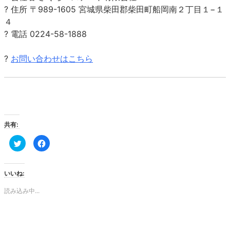
? 住所 〒989-1605 宮城県柴田郡柴田町船岡南２丁目１−１
４
? 電話 0224-58-1888
?
お問い合わせはこちら
共有:
ク
Facebook
リ
で
ッ
共
ク
有
し
す
て
る
いいね:
Twitter
に
で
は
共
ク
読み込み中...
有
リ
(新
ッ
し
ク
い
し
ウ
て
ィ
く