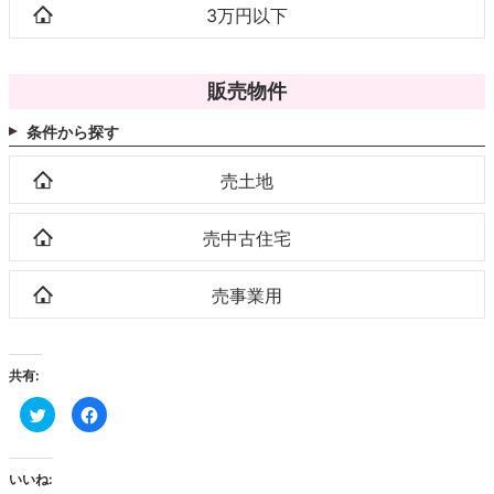
3万円以下
販売物件
条件から探す
売土地
売中古住宅
売事業用
共有:
ク
Facebook
リ
で
ッ
共
ク
有
し
す
て
る
いいね:
Twitter
に