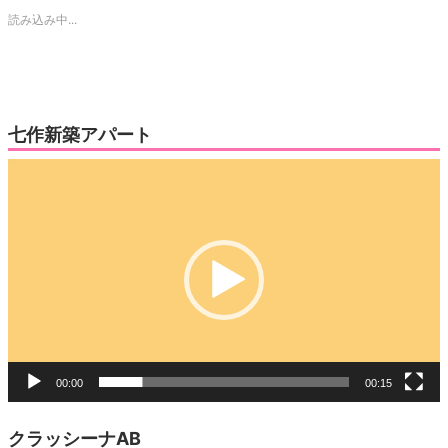
で
は
読み込み中...
共
ク
有
リ
(新
ッ
し
ク
い
し
ウ
て
ィ
く
ン
だ
ド
さ
ウ
い
七作新築アパート
で
(新
開
し
き
い
動
ま
ウ
す)
ィ
画
ン
ド
プ
ウ
で
レ
開
き
ー
ま
す)
ヤ
ー
00:00
00:15
クラッシーナAB