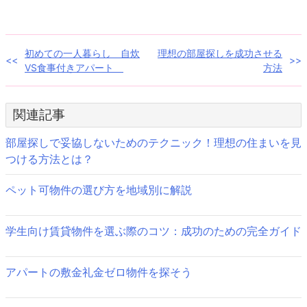
ン
だ
ド
さ
ウ
い
で
(新
開
し
き
い
投
初めての一人暮らし 自炊
理想の部屋探しを成功させる
ま
ウ
す)
ィ
VS食事付きアパート
方法
ン
稿
ド
ウ
で
ナ
開
き
関連記事
ま
ビ
す)
部屋探しで妥協しないためのテクニック！理想の住まいを見
ゲ
つける方法とは？
ー
ペット可物件の選び方を地域別に解説
シ
ョ
学生向け賃貸物件を選ぶ際のコツ：成功のための完全ガイド
ン
アパートの敷金礼金ゼロ物件を探そう