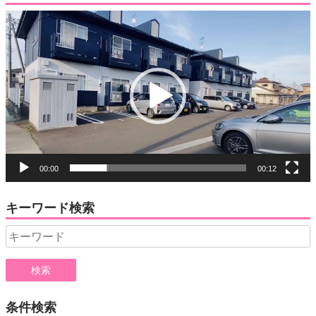
動
画
プ
レ
ー
ヤ
ー
00:00
00:12
キーワード検索
Search
for:
条件検索