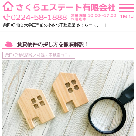
Skip
to
menu
content
柴田町 仙台大学正門前の小さな不動産屋 さくらエステート
賃貸物件の探し方を徹底解説！
柴田町地域情報／相続・不動産コラム