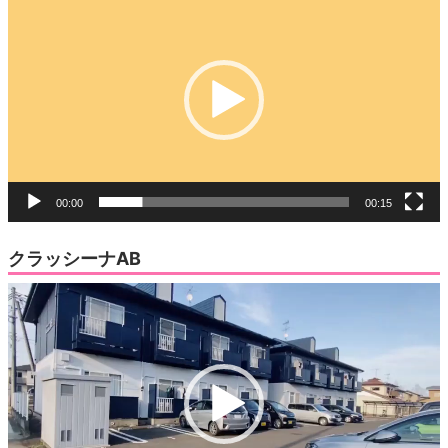
画
プ
レ
ー
ヤ
ー
00:00
00:15
クラッシーナAB
動
画
プ
レ
ー
ヤ
ー