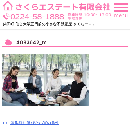
Skip
to
menu
content
柴田町 仙台大学正門前の小さな不動産屋 さくらエステート
4083642_m
投
留学時に選びたい寮の条件