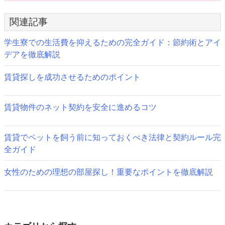
稿
関連記事
ナ
ビ
学生寮での生活費を抑えるための完全ガイド：節約術とアイ
デアを徹底解説
ゲ
賃貸探しを成功させるためのポイント
ー
シ
賃貸物件のネット契約を安全に進めるコツ
ョ
ン
賃貸でペットを飼う前に知っておくべき法律と契約ルール完
全ガイド
女性のための理想の部屋探し！重要なポイントを徹底解説