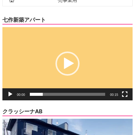
七作新築アパート
動
画
プ
レ
ー
ヤ
ー
00:00
00:15
クラッシーナAB
動
画