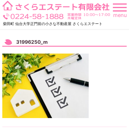
Skip
to
menu
content
柴田町 仙台大学正門前の小さな不動産屋 さくらエステート
31996250_m