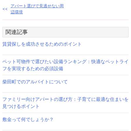
投
アパート選びで見逃せない周
辺環境
稿
ナ
関連記事
ビ
賃貸探しを成功させるためのポイント
ゲ
ー
ペット可物件で選びたい設備ランキング：快適なペットライ
フを実現するための必須設備
シ
ョ
柴田町でのアルバイトについて
ン
ファミリー向けアパートの選び方：子育てに最適な住まいを
見つけるポイント
敷金って何でしょうか？