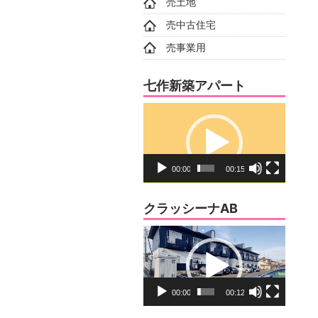
売土地
売中古住宅
売事業用
七作新築アパート
動
画
プ
レ
00:00
00:15
ー
ヤ
クラッシーナAB
ー
動
画
プ
レ
00:00
00:12
ー