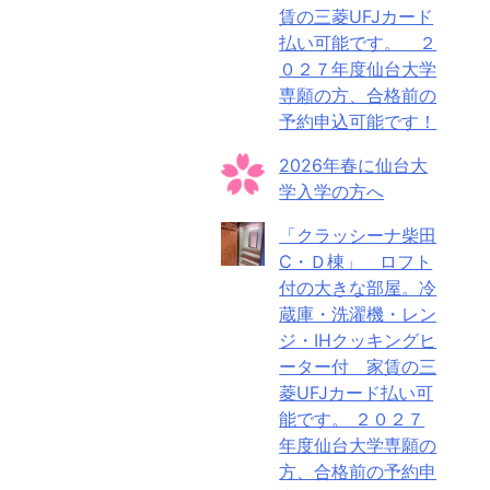
賃の三菱UFJカード
払い可能です。 ２
０２７年度仙台大学
専願の方、合格前の
予約申込可能です！
2026年春に仙台大
学入学の方へ
「クラッシーナ柴田
C・Ｄ棟」 ロフト
付の大きな部屋。冷
蔵庫・洗濯機・レン
ジ・IHクッキングヒ
ーター付 家賃の三
菱UFJカード払い可
能です。 ２０２７
年度仙台大学専願の
方、合格前の予約申