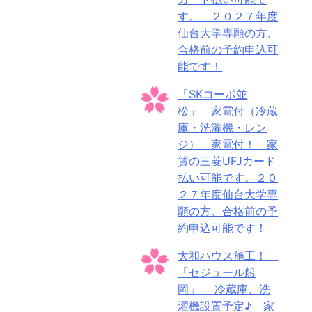
す。 ２０２７年度
仙台大学専願の方、
合格前の予約申込可
能です！
「SKコーポ並
松」 家電付（冷蔵
庫・洗濯機・レン
ジ） 家電付！ 家
賃の三菱UFJカード
払い可能です。２０
２７年度仙台大学専
願の方、合格前の予
約申込可能です！
大和ハウス施工！
「セジュール船
岡」 冷蔵庫、洗
濯機設置予定♪ 家