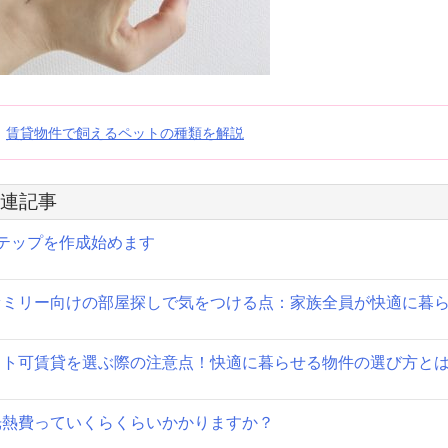
投
賃貸物件で飼えるペットの種類を解説
稿
連記事
ナ
ステップを作成始めます
ビ
ゲ
ァミリー向けの部屋探しで気をつける点：家族全員が快適に暮
ー
シ
ット可賃貸を選ぶ際の注意点！快適に暮らせる物件の選び方と
ョ
光熱費っていくらくらいかかりますか？
ン