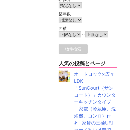
築年数
面積
～
人気の投稿とページ
オートロック×広々
LDK
「SunCourt（サン
コート）」カウンタ
ーキッチンタイプ
家電（冷蔵庫、洗
濯機、コンロ）付
♪ 家賃の三菱UFJ
カード払い可能で