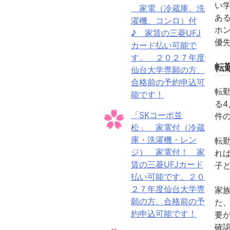
い
家電（冷蔵庫、洗
あ
濯機、コンロ）付
ホ
♪ 家賃の三菱UFJ
優
カード払い可能で
す。 ２０２７年度
転
仙台大学専願の方、
合格前の予約申込可
転
能です！
る
4
「SKコーポ並
件
松」 家電付（冷蔵
庫・洗濯機・レン
転
ジ） 家電付！ 家
れ
賃の三菱UFJカード
子
払い可能です。２０
２７年度仙台大学専
家
願の方、合格前の予
た
約申込可能です！
要
確