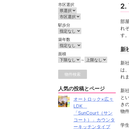
市区選択
2
部
駅歩分
れ
す
築年数
新
面積
～
新
は
れ
人気の投稿とページ
新
と
オートロック×広々
き
LDK
物
「SunCourt（サン
コート）」カウンタ
学
ーキッチンタイプ