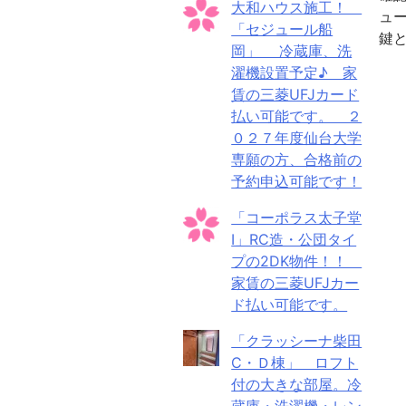
大和ハウス施工！
ュ
「セジュール船
鍵
岡」 冷蔵庫、洗
濯機設置予定♪ 家
賃の三菱UFJカード
払い可能です。 ２
０２７年度仙台大学
専願の方、合格前の
予約申込可能です！
「コーポラス太子堂
Ⅰ」RC造・公団タイ
プの2DK物件！！
家賃の三菱UFJカー
ド払い可能です。
「クラッシーナ柴田
C・Ｄ棟」 ロフト
付の大きな部屋。冷
蔵庫・洗濯機・レン