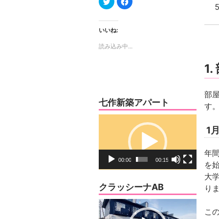
リ
で
ッ
共
ク
有
し
す
て
る
いいね:
Twitter
に
で
は
読み込み中...
共
ク
有
リ
(新
ッ
し
ク
1
い
し
ウ
て
ィ
く
ン
だ
ド
さ
部
ウ
い
七作新築アパート
で
(新
す
開
し
き
い
動
ま
ウ
す)
ィ
1
画
ン
ド
プ
ウ
年
で
レ
開
00:00
00:15
を
き
ー
ま
大
す)
ヤ
クラッシーナAB
り
ー
動
こ
画