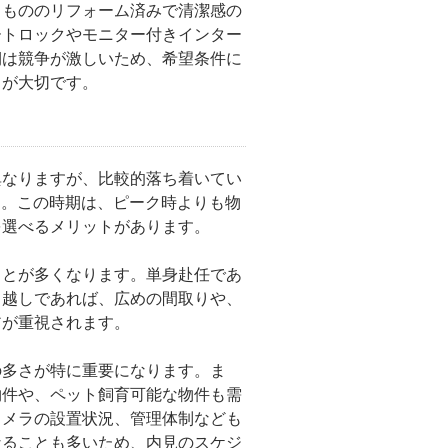
るもののリフォーム済みで清潔感の
ートロックやモニター付きインター
期は競争が激しいため、希望条件に
とが大切です。
異なりますが、比較的落ち着いてい
う。この時期は、ピーク時よりも物
を選べるメリットがあります。
ことが多くなります。単身赴任であ
っ越しであれば、広めの間取りや、
アが重視されます。
の多さ
が特に重要になります。ま
物件や、ペット飼育可能な物件も需
カメラの設置状況、管理体制なども
なることも多いため、内見のスケジ