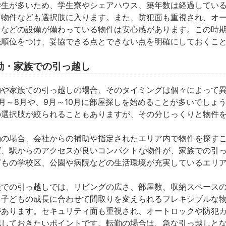
学生が多いため、学生寮やシェアハウス、築年数は経過してい
る物件なども選択肢に入ります。また、防犯面も重視され、オ
ンなどの設備が備わっている物件は安心感があります。この時
先順位をつけ、妥協できる点とできない点を明確にしておくこ
勤・家族での引っ越し
勤や家族での引っ越しの場合、そのタイミングは個々によって
月～8月や、9月～10月
に部屋探しを始めることが多いでしょ
の選択肢が絞られることもありますが、その分じっくりと物件
勤の場合、会社からの補助や指定されたエリア内で物件を探す
ば、駅からのアクセスが良いコンパクトな物件が、家族での引
どもの学校区、公園や病院などの生活環境が充実しているエリ
族での引っ越しでは、
リビングの広さ、部屋数、収納スペース
、子どもの成長に合わせて間取りを変えられるフレキシブルな
があります。セキュリティ面も重視され、オートロックや防犯
認しておきたいポイントです。転勤の場合は、急な引っ越しと