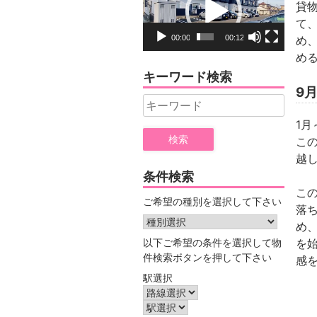
貸
プ
て
レ
め
00:00
00:12
ー
め
ヤ
キーワード検索
ー
9
Search
for:
1
こ
越
条件検索
こ
ご希望の種別を選択して下さい
落
め
以下ご希望の条件を選択して物
を
件検索ボタンを押して下さい
感
駅選択