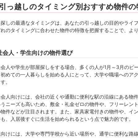
. 引っ越しのタイミング別おすすめ物件の
屋探しの最適なタイミングは、あなたの引っ越しの目的やライ
ぞれのタイミングに合わせた物件の特徴を把握することで、よ
。
社会人・学生向けの物件選び
社会人や学生が部屋探しをする場合、多くの人が
1月～3月
のピ
、初めての一人暮らしを始める人にとって、大学や職場へのア
ます。
社会人向けには、会社の近くや通勤に便利な駅の沿線にある物
いうニーズも高いため、敷金・礼金ゼロの物件や、フリーレン
の物件などが注目されます。また、家具家電付きの物件や、イ
件も、入居後すぐに生活を始められるという点で魅力的です。
生向けには、大学や専門学校から近い場所や、通学に便利な路