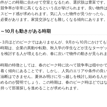
物件がこの時期に合わせて空室となるため、選択肢は豊富です
、
競争率が非常に高くなる
という点が挙げられます。良い物件
、スピード感が求められます。気に入った物件が見つかったら
る必要があります。家賃交渉なども難しくなる傾向にあります
月～10月も動きがある時期
月～3月ほどのピークではありませんが、
9月から10月にかけて
の時期は、企業の異動や転勤、秋入学の学生などが主なターゲ
しを検討する人が増えるため、春に次いで物件の動きが見られ
の時期の特徴としては、春のピーク時に比べて競争率は穏やか
ち着く傾向にあることです。しかし、人気のエリアや条件の良
、油断はできません。夏休み明けに引っ越しを検討し始める人が
始めるのが賢明でしょう。この時期は、春のピーク時ほどでは
を持って部屋探しを進めることが求められます。