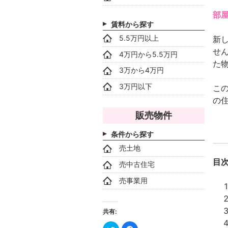
部
賃料から探す
5.5万円以上
新
せ
4万円から5.5万円
た
3万から4万円
3万円以下
こ
の
販売物件
条件から探す
売土地
目
売中古住宅
売事業用
共有:
ク
Facebook