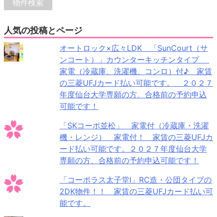
人気の投稿とページ
オートロック×広々LDK 「SunCourt（サ
ンコート）」カウンターキッチンタイプ
家電（冷蔵庫、洗濯機、コンロ）付♪ 家賃
の三菱UFJカード払い可能です。 ２０２７
年度仙台大学専願の方、合格前の予約申込
可能です！
「SKコーポ並松」 家電付（冷蔵庫・洗濯
機・レンジ） 家電付！ 家賃の三菱UFJカ
ード払い可能です。２０２７年度仙台大学
専願の方、合格前の予約申込可能です！
「コーポラス太子堂Ⅰ」RC造・公団タイプの
2DK物件！！ 家賃の三菱UFJカード払い可
能です。