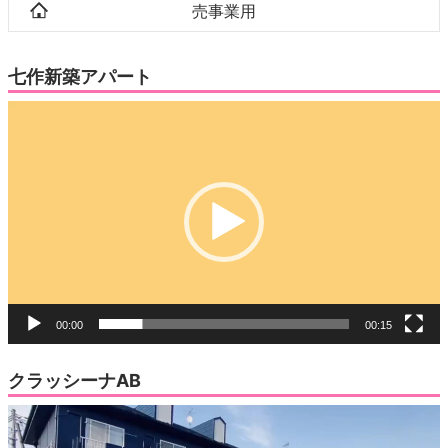
売事業用
七作新築アパート
動
画
プ
レ
ー
ヤ
ー
00:00
00:15
クラッシーナAB
動
画