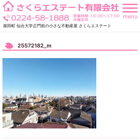
Skip
to
menu
content
柴田町 仙台大学正門前の小さな不動産屋 さくらエステート
25572182_m