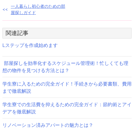
投
一人暮らし初心者のための部
屋探しガイド
稿
ナ
関連記事
ビ
Lステップを作成始めます
ゲ
ー
部屋探しを効率化するスケジュール管理術！忙しくても理
想の物件を見つける方法とは？
シ
ョ
学生寮に入るための完全ガイド！手続きから必要書類、費用
まで徹底解説
ン
学生寮での生活費を抑えるための完全ガイド：節約術とアイ
デアを徹底解説
リノベーション済みアパートの魅力とは？