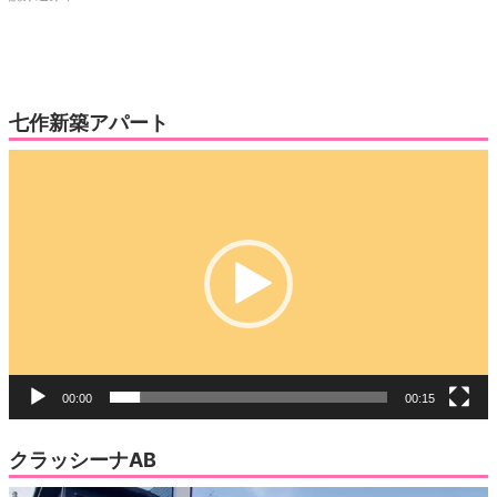
有
リ
(新
ッ
し
ク
い
し
ウ
て
ィ
く
ン
だ
ド
さ
ウ
い
七作新築アパート
で
(新
開
し
き
い
動
ま
ウ
す)
ィ
画
ン
ド
プ
ウ
で
レ
開
き
ー
ま
す)
ヤ
ー
00:00
00:15
クラッシーナAB