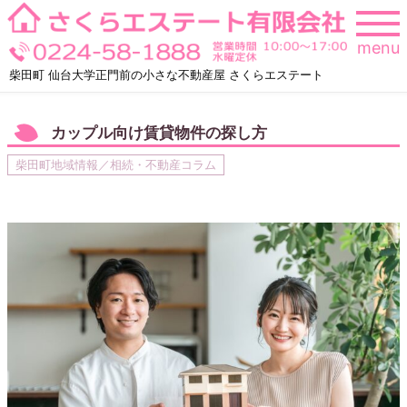
Skip
to
menu
content
柴田町 仙台大学正門前の小さな不動産屋 さくらエステート
カップル向け賃貸物件の探し方
柴田町地域情報／相続・不動産コラム