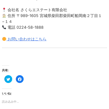
会社名 さくらエステート有限会社
住所 〒989-1605 宮城県柴田郡柴田町船岡南２丁目１
−１４
電話 0224-58-1888
お問い合わせはこちら
共有:
ク
Facebook
リ
で
ッ
共
ク
有
し
す
て
る
いいね:
Twitter
に
で
は
共
ク
読み込み中...
有
リ
(新
ッ