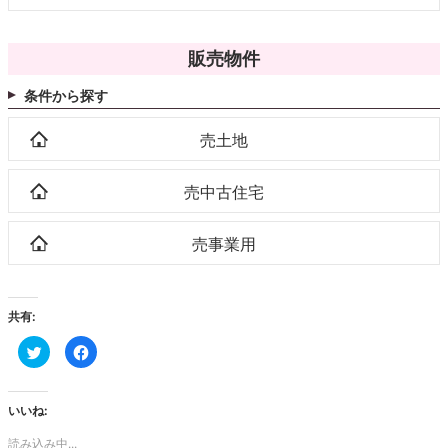
販売物件
条件から探す
売土地
売中古住宅
売事業用
共有:
ク
Facebook
リ
で
ッ
共
ク
有
し
す
て
る
いいね:
Twitter
に
で
は
読み込み中...
共
ク