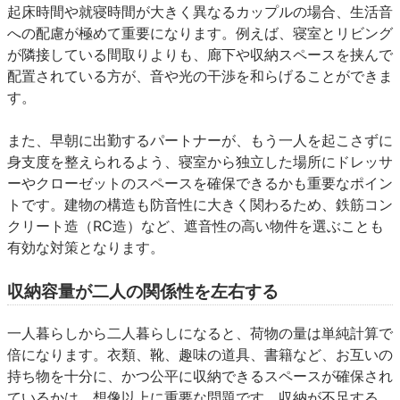
起床時間や就寝時間が大きく異なるカップルの場合、生活音
への配慮が極めて重要になります。例えば、寝室とリビング
が隣接している間取りよりも、廊下や収納スペースを挟んで
配置されている方が、音や光の干渉を和らげることができま
す。
また、早朝に出勤するパートナーが、もう一人を起こさずに
身支度を整えられるよう、寝室から独立した場所にドレッサ
ーやクローゼットのスペースを確保できるかも重要なポイン
トです。建物の構造も防音性に大きく関わるため、鉄筋コン
クリート造（RC造）など、遮音性の高い物件を選ぶことも
有効な対策となります。
収納容量が二人の関係性を左右する
一人暮らしから二人暮らしになると、荷物の量は単純計算で
倍になります。衣類、靴、趣味の道具、書籍など、お互いの
持ち物を十分に、かつ公平に収納できるスペースが確保され
ているかは、想像以上に重要な問題です。収納が不足する