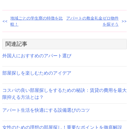
し
ク
い
し
ウ
て
ィ
く
ン
だ
投
地域ごとの学生寮の特徴を比
アパートの敷金礼金ゼロ物件
ド
さ
ウ
い
較！
を探そう
で
(新
稿
開
し
き
い
ま
ウ
ナ
す)
ィ
関連記事
ン
ド
ビ
ウ
で
外国人におすすめのアパート選び
開
ゲ
き
ま
す)
ー
部屋探しを楽しむためのアイデア
シ
コスパの良い部屋探しをするための秘訣：賃貸の費用を最大
ョ
限抑える方法とは？
ン
アパート生活を快適にする設備選びのコツ
女性のための理想の部屋探し！重要なポイントを徹底解説