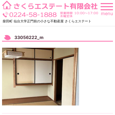
Skip
to
menu
content
柴田町 仙台大学正門前の小さな不動産屋 さくらエステート
33056222_m