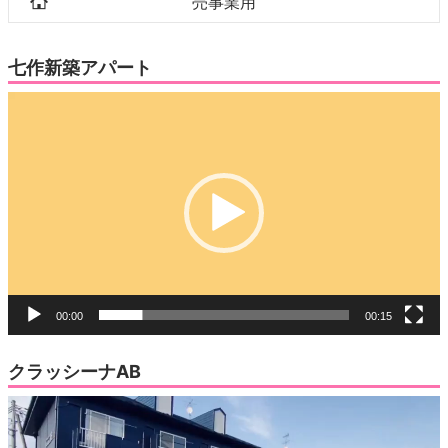
売事業用
七作新築アパート
動
画
プ
レ
ー
ヤ
ー
00:00
00:15
クラッシーナAB
動
画