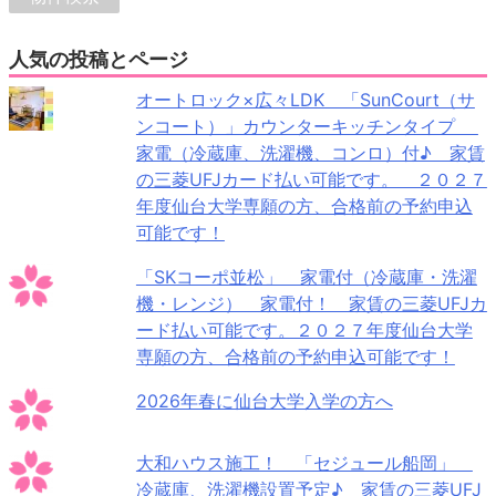
人気の投稿とページ
オートロック×広々LDK 「SunCourt（サ
ンコート）」カウンターキッチンタイプ
家電（冷蔵庫、洗濯機、コンロ）付♪ 家賃
の三菱UFJカード払い可能です。 ２０２７
年度仙台大学専願の方、合格前の予約申込
可能です！
「SKコーポ並松」 家電付（冷蔵庫・洗濯
機・レンジ） 家電付！ 家賃の三菱UFJカ
ード払い可能です。２０２７年度仙台大学
専願の方、合格前の予約申込可能です！
2026年春に仙台大学入学の方へ
大和ハウス施工！ 「セジュール船岡」
冷蔵庫、洗濯機設置予定♪ 家賃の三菱UFJ