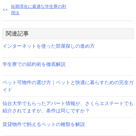
投
短期滞在に最適な学生寮の利
用法
稿
ナ
関連記事
ビ
インターネットを使った部屋探しの進め方
ゲ
ー
学生寮での節約術を徹底解説
シ
ペット可物件の選び方｜ペットと快適に暮らすための完全ガ
ョ
イド
ン
仙台大学でもらったアパート情報が、さくらエステートでも
紹介されてますが、条件は同じですか？
賃貸物件で飼えるペットの種類を解説