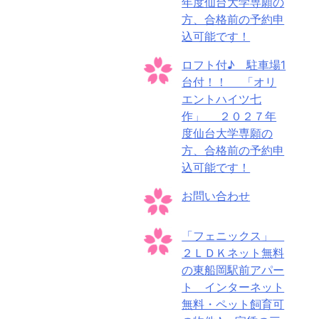
年度仙台大学専願の
方、合格前の予約申
込可能です！
ロフト付♪ 駐車場1
台付！！ 「オリ
エントハイツ七
作」 ２０２７年
度仙台大学専願の
方、合格前の予約申
込可能です！
お問い合わせ
「フェニックス」
２ＬＤＫネット無料
の東船岡駅前アパー
ト インターネット
無料・ペット飼育可