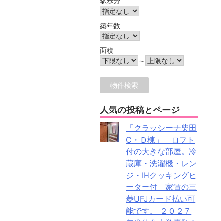
駅歩分
築年数
面積
～
人気の投稿とページ
「クラッシーナ柴田
C・Ｄ棟」 ロフト
付の大きな部屋。冷
蔵庫・洗濯機・レン
ジ・IHクッキングヒ
ーター付 家賃の三
菱UFJカード払い可
能です。 ２０２７