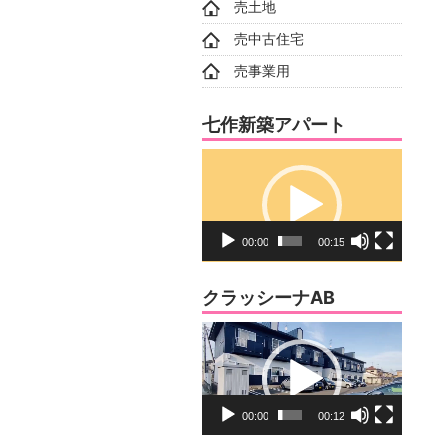
売土地
売中古住宅
売事業用
七作新築アパート
動
画
プ
レ
00:00
00:15
ー
ヤ
クラッシーナAB
ー
動
画
プ
レ
00:00
00:12
ー