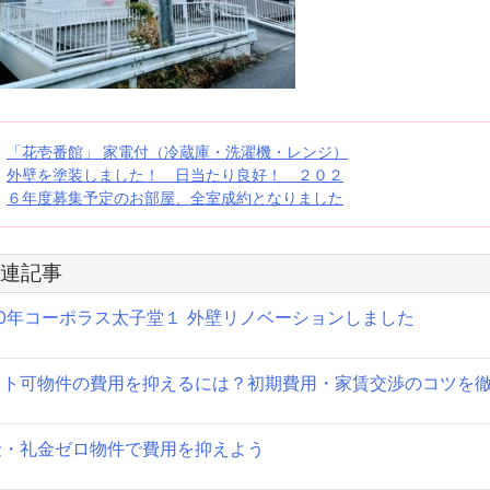
投
「花壱番館」 家電付（冷蔵庫・洗濯機・レンジ）
外壁を塗装しました！ 日当たり良好！ ２０２
稿
６年度募集予定のお部屋、全室成約となりました
ナ
ビ
連記事
ゲ
50年コーポラス太子堂１ 外壁リノベーションしました
ー
ット可物件の費用を抑えるには？初期費用・家賃交渉のコツを
シ
ョ
金・礼金ゼロ物件で費用を抑えよう
ン