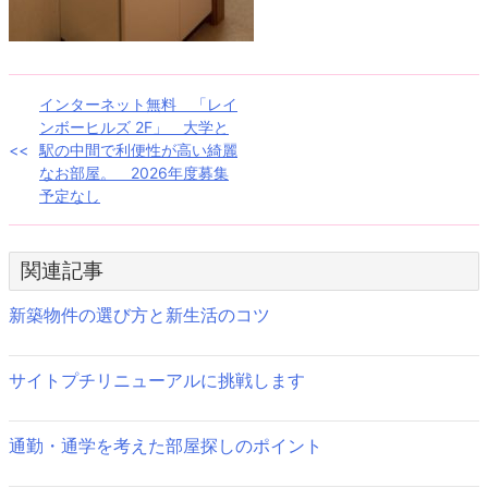
投
インターネット無料 「レイ
ンボーヒルズ 2F」 大学と
稿
駅の中間で利便性が高い綺麗
なお部屋。 2026年度募集
ナ
予定なし
ビ
ゲ
関連記事
ー
新築物件の選び方と新生活のコツ
シ
ョ
サイトプチリニューアルに挑戦します
ン
通勤・通学を考えた部屋探しのポイント