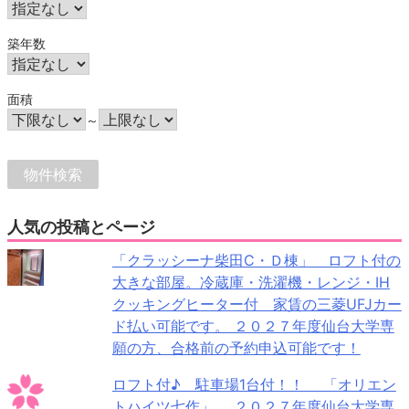
築年数
面積
～
人気の投稿とページ
「クラッシーナ柴田C・Ｄ棟」 ロフト付の
大きな部屋。冷蔵庫・洗濯機・レンジ・IH
クッキングヒーター付 家賃の三菱UFJカー
ド払い可能です。 ２０２７年度仙台大学専
願の方、合格前の予約申込可能です！
ロフト付♪ 駐車場1台付！！ 「オリエン
トハイツ七作」 ２０２７年度仙台大学専