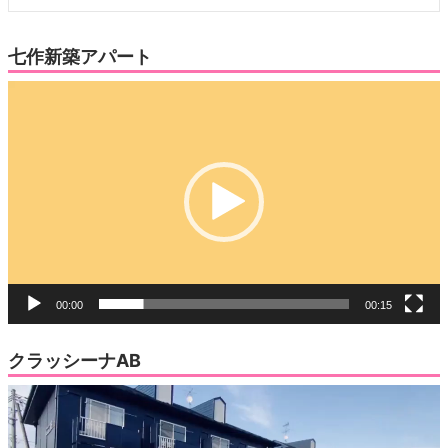
七作新築アパート
動
画
プ
レ
ー
ヤ
ー
00:00
00:15
クラッシーナAB
動
画
プ