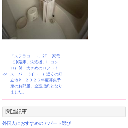
投
「ステラコート」2F 家電
（冷蔵庫、洗濯機、IHコン
稿
ロ）付 大きめのロフト！
スーパー（イトー）近くの好
ナ
立地♪ ２０２６年度募集予
定のお部屋、全室成約となり
ビ
ました。
ゲ
ー
関連記事
シ
外国人におすすめのアパート選び