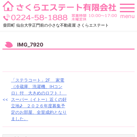
Skip
to
menu
content
柴田町 仙台大学正門前の小さな不動産屋 さくらエステート
IMG_7920
投
「ステラコート」2F 家電
（冷蔵庫、洗濯機、IHコン
稿
ロ）付 大きめのロフト！
スーパー（イトー）近くの好
ナ
立地♪ ２０２６年度募集予
定のお部屋、全室成約となり
ビ
ました。
ゲ
ー