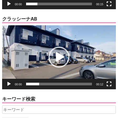
00:00
00:15
クラッシーナAB
動
画
プ
レ
ー
ヤ
ー
00:00
00:12
キーワード検索
Search
for: