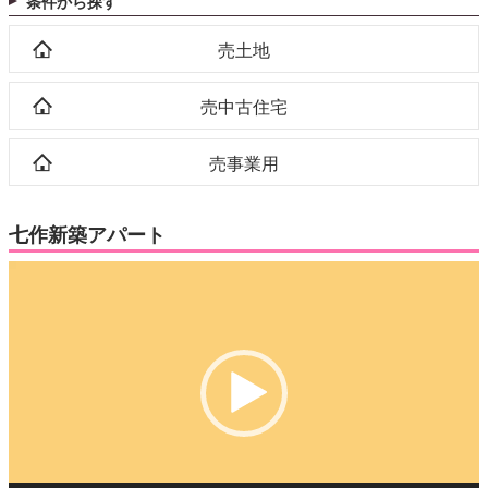
条件から探す
売土地
売中古住宅
売事業用
七作新築アパート
動
画
プ
レ
ー
ヤ
ー