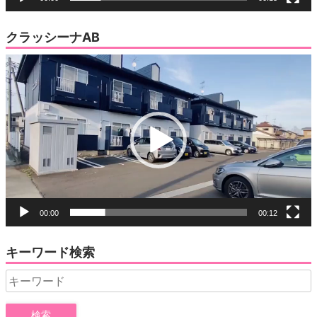
クラッシーナAB
動
画
プ
レ
ー
ヤ
ー
00:00
00:12
キーワード検索
Search
for: