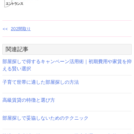
投
202間取り
稿
関連記事
ナ
ビ
部屋探しで得するキャンペーン活用術｜初期費用や家賃を抑
える賢い選択
ゲ
子育て世帯に適した部屋探しの方法
ー
シ
高級賃貸の特徴と選び方
ョ
ン
部屋探しで妥協しないためのテクニック