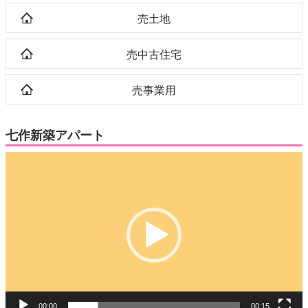
売土地
売中古住宅
売事業用
七作新築アパート
動
画
プ
レ
ー
ヤ
ー
00:00
00:15