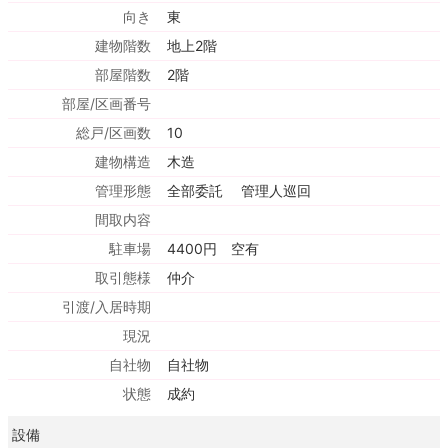
向き
東
建物階数
地上2階
部屋階数
2階
部屋/区画番号
総戸/区画数
10
建物構造
木造
管理形態
全部委託 管理人巡回
間取内容
駐車場
4400円 空有
取引態様
仲介
引渡/入居時期
現況
自社物
自社物
状態
成約
設備