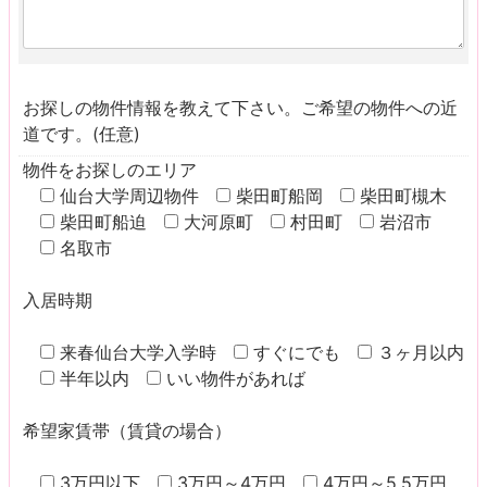
お探しの物件情報を教えて下さい。ご希望の物件への近
道です。(任意)
物件をお探しのエリア
仙台大学周辺物件
柴田町船岡
柴田町槻木
柴田町船迫
大河原町
村田町
岩沼市
名取市
入居時期
来春仙台大学入学時
すぐにでも
３ヶ月以内
半年以内
いい物件があれば
希望家賃帯（賃貸の場合）
3万円以下
3万円～4万円
4万円～5.5万円