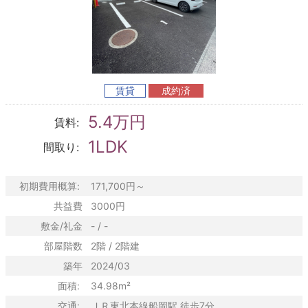
賃貸
成約済
5.4万円
賃料:
1LDK
間取り:
初期費用概算:
171,700円～
共益費
3000円
敷金/礼金
- / -
部屋階数
2階 / 2階建
築年
2024/03
面積:
34.98m²
交通:
ＪＲ東北本線船岡駅 徒歩7分