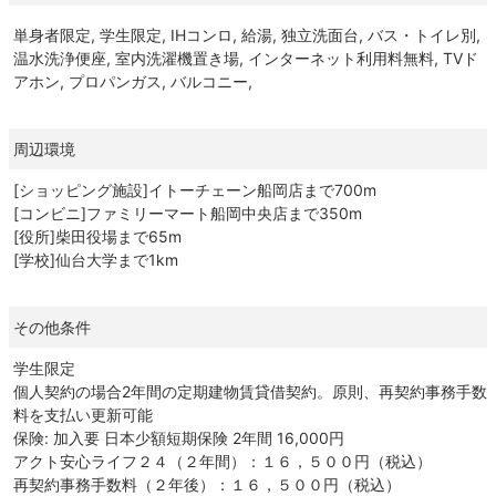
単身者限定, 学生限定, IHコンロ, 給湯, 独立洗面台, バス・トイレ別,
温水洗浄便座, 室内洗濯機置き場, インターネット利用料無料, TVド
アホン, プロパンガス, バルコニー,
周辺環境
[ショッピング施設]イトーチェーン船岡店まで700m
[コンビニ]ファミリーマート船岡中央店まで350m
[役所]柴田役場まで65m
[学校]仙台大学まで1km
その他条件
学生限定
個人契約の場合2年間の定期建物賃貸借契約。原則、再契約事務手数
料を支払い更新可能
保険: 加入要 日本少額短期保険 2年間 16,000円
アクト安心ライフ２４（２年間）：１６，５００円（税込）
再契約事務手数料（２年後）：１６，５００円（税込）