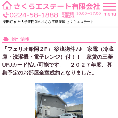
Skip
to
menu
content
柴田町 仙台大学正門前の小さな不動産屋 さくらエステート
物件情報
「フェリオ船岡２F」 築浅物件♪♪ 家電（冷蔵
庫・洗濯機・電子レンジ）付！！ 家賃の三菱
UFJカード払い可能です。 ２０２７年度、募
集予定のお部屋全室成約となりました。