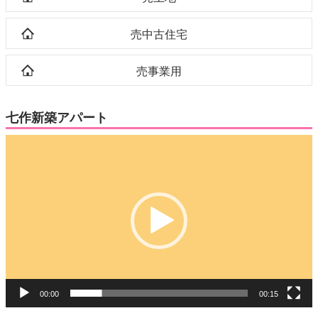
売中古住宅
売事業用
七作新築アパート
動
画
プ
レ
ー
ヤ
ー
00:00
00:15