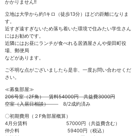
かかりません!!
立地は大学から約1キロ（徒歩13分）ほどの距離になりま
す。
近すぎ遠すぎないため落ち着いた環境で住みたい学生さん
にはお勧めです。
近隣にはお昼にランチが食べれる居酒屋さんや柴田町役
場、郵便局
などがあります。
ご不明な点がございましたら是非、一度お問い合わせくだ
さい。
≪募集部屋≫
206号室（2F角） 賃料54000円 共益費3000円
空室（入居日相談）
8/2成約済み
〇初期費用（２F角部屋概算）
4月分賃料 57000円（共益費含む）
仲介料 59400円（税込）