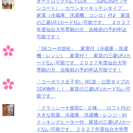
オートロック×広々LDK 「SunCourt（サ
ンコート）」カウンターキッチンタイプ
家電（冷蔵庫、洗濯機、コンロ）付♪ 家賃
の三菱UFJカード払い可能です。 ２０２７
年度仙台大学専願の方、合格前の予約申込
可能です！
「SKコーポ並松」 家電付（冷蔵庫・洗濯
機・レンジ） 家電付！ 家賃の三菱UFJカ
ード払い可能です。２０２７年度仙台大学
専願の方、合格前の予約申込可能です！
「コーポラス太子堂Ⅰ」RC造・公団タイプの
2DK物件！！ 家賃の三菱UFJカード払い可
能です。
「クラッシーナ柴田C・Ｄ棟」 ロフト付の
大きな部屋。冷蔵庫・洗濯機・レンジ・IH
クッキングヒーター付 家賃の三菱UFJカー
ド払い可能です。 ２０２７年度仙台大学専