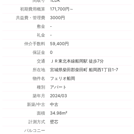
間取り
1LDK
初期費用概算
171,700円～
共益費・管理費
3000円
敷金
-
礼金
-
仲介手数料
59,400円
保証金
0
交通
ＪＲ東北本線船岡駅 徒歩7分
所在地
宮城県柴田郡柴田町 船岡西1丁目1-7
物件名
フェリオ船岡
種別
アパート
築年月
2024/03
新築/中古
中古
面積
34.98m²
計測方式
壁芯
バルコニー