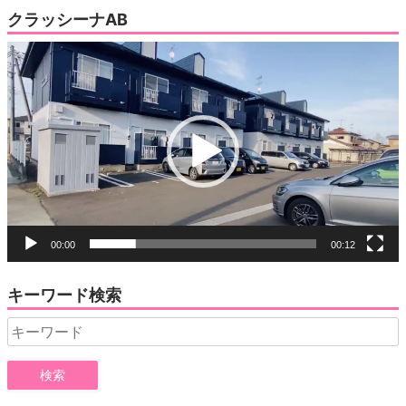
クラッシーナAB
動
画
プ
レ
ー
ヤ
ー
00:00
00:12
キーワード検索
Search
for: