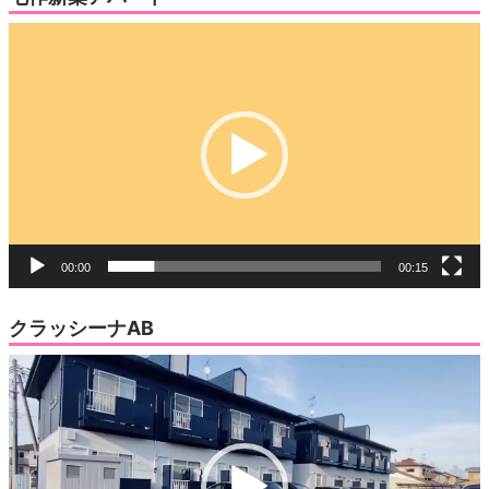
動
画
プ
レ
ー
ヤ
ー
00:00
00:15
クラッシーナAB
動
画
プ
レ
ー