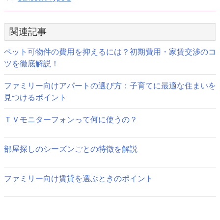
投
稿
関連記事
ナ
ビ
ペット可物件の費用を抑えるには？初期費用・家賃交渉のコ
ツを徹底解説！
ゲ
ファミリー向けアパートの選び方：子育てに最適な住まいを
ー
見つけるポイント
シ
ＴＶモニターフォンって何に使うの？
ョ
ン
部屋探しのシーズンごとの特徴を解説
ファミリー向け賃貸を選ぶときのポイント