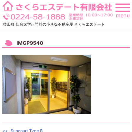
Skip
to
menu
content
柴田町 仙台大学正門前の小さな不動産屋 さくらエステート
IMGP9540
Suncourt Type B