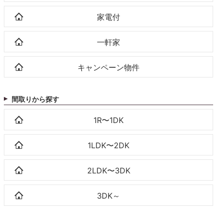
家電付
一軒家
キャンペーン物件
間取りから探す
1R〜1DK
1LDK〜2DK
2LDK〜3DK
3DK～