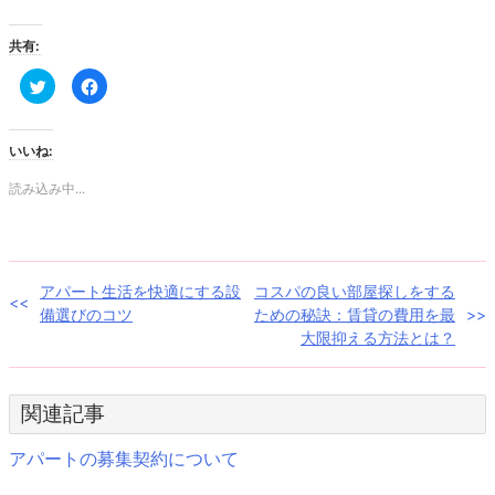
共有:
ク
Facebook
リ
で
ッ
共
ク
有
し
す
て
る
いいね:
Twitter
に
で
は
共
ク
読み込み中...
有
リ
(新
ッ
し
ク
い
し
ウ
て
ィ
く
ン
だ
投
アパート生活を快適にする設
コスパの良い部屋探しをする
ド
さ
ウ
い
備選びのコツ
ための秘訣：賃貸の費用を最
で
(新
稿
開
し
大限抑える方法とは？
き
い
ま
ウ
ナ
す)
ィ
ン
ド
ビ
関連記事
ウ
で
開
ゲ
き
アパートの募集契約について
ま
す)