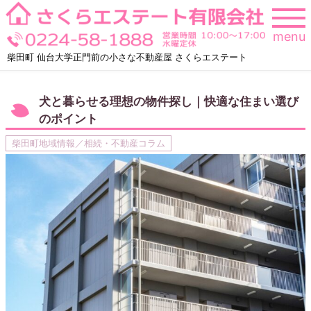
Skip
to
menu
content
柴田町 仙台大学正門前の小さな不動産屋 さくらエステート
犬と暮らせる理想の物件探し｜快適な住まい選び
のポイント
柴田町地域情報／相続・不動産コラム