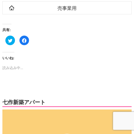
売事業用
共有:
ク
Facebook
リ
で
ッ
共
ク
有
し
す
て
る
いいね:
Twitter
に
で
は
読み込み中...
共
ク
有
リ
(新
ッ
し
ク
い
し
ウ
て
ィ
く
ン
だ
ド
さ
ウ
い
七作新築アパート
で
(新
開
し
き
い
動
ま
ウ
す)
ィ
画
ン
ド
プ
ウ
で