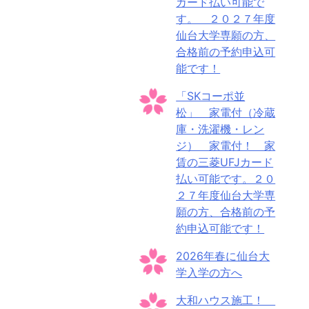
カード払い可能で
す。 ２０２７年度
仙台大学専願の方、
合格前の予約申込可
能です！
「SKコーポ並
松」 家電付（冷蔵
庫・洗濯機・レン
ジ） 家電付！ 家
賃の三菱UFJカード
払い可能です。２０
２７年度仙台大学専
願の方、合格前の予
約申込可能です！
2026年春に仙台大
学入学の方へ
大和ハウス施工！