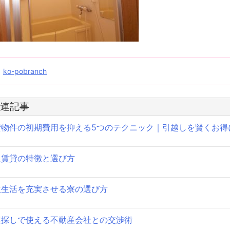
投
ko-pobranch
稿
連記事
ナ
貸物件の初期費用を抑える5つのテクニック｜引越しを賢くお得
ビ
ゲ
級賃貸の特徴と選び方
ー
シ
生生活を充実させる寮の選び方
ョ
屋探しで使える不動産会社との交渉術
ン