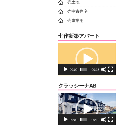
売土地
売中古住宅
売事業用
七作新築アパート
動
画
プ
レ
00:00
00:15
ー
ヤ
クラッシーナAB
ー
動
画
プ
レ
00:00
00:12
ー