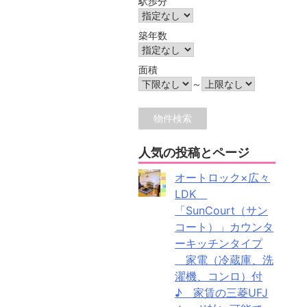
駅歩分
築年数
面積
～
人気の投稿とページ
オートロック×広々
LDK
「SunCourt（サン
コート）」カウンタ
ーキッチンタイプ
家電（冷蔵庫、洗
濯機、コンロ）付
♪ 家賃の三菱UFJ