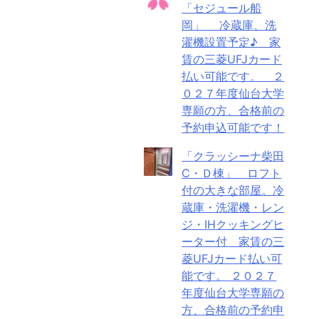
「セジュール船
岡」 冷蔵庫、洗
濯機設置予定♪ 家
賃の三菱UFJカード
払い可能です。 ２
０２７年度仙台大学
専願の方、合格前の
予約申込可能です！
「クラッシーナ柴田
C・Ｄ棟」 ロフト
付の大きな部屋。冷
蔵庫・洗濯機・レン
ジ・IHクッキングヒ
ーター付 家賃の三
菱UFJカード払い可
能です。 ２０２７
年度仙台大学専願の
方、合格前の予約申