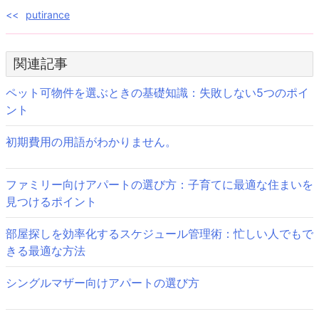
投
putirance
稿
関連記事
ナ
ビ
ペット可物件を選ぶときの基礎知識：失敗しない5つのポイ
ント
ゲ
初期費用の用語がわかりません。
ー
シ
ファミリー向けアパートの選び方：子育てに最適な住まいを
ョ
見つけるポイント
ン
部屋探しを効率化するスケジュール管理術：忙しい人でもで
きる最適な方法
シングルマザー向けアパートの選び方