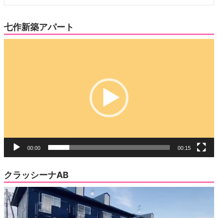
七作新築アパート
動
画
プ
レ
ー
ヤ
ー
00:00
00:15
クラッシーナAB
動
画
プ