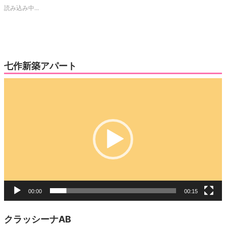
で
は
読み込み中...
共
ク
有
リ
(新
ッ
し
ク
い
し
ウ
て
ィ
く
ン
だ
ド
さ
ウ
い
七作新築アパート
で
(新
開
し
き
い
動
ま
ウ
す)
ィ
画
ン
ド
プ
ウ
で
レ
開
き
ー
ま
す)
ヤ
ー
00:00
00:15
クラッシーナAB