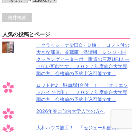
人気の投稿とページ
「クラッシーナ柴田C・Ｄ棟」 ロフト付の
大きな部屋。冷蔵庫・洗濯機・レンジ・IH
クッキングヒーター付 家賃の三菱UFJカー
ド払い可能です。 ２０２７年度仙台大学専
願の方、合格前の予約申込可能です！
ロフト付♪ 駐車場1台付！！ 「オリエン
トハイツ七作」 ２０２７年度仙台大学専
願の方、合格前の予約申込可能です！
2026年春に仙台大学入学の方へ
大和ハウス施工！ 「セジュール船岡」