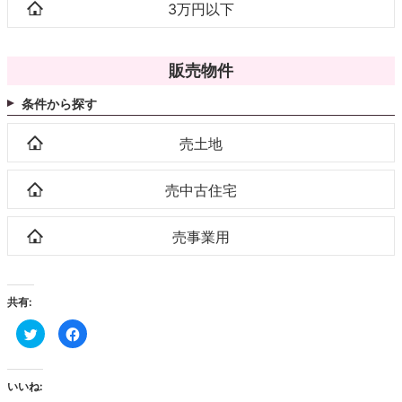
3万円以下
販売物件
条件から探す
売土地
売中古住宅
売事業用
共有:
ク
Facebook
リ
で
ッ
共
ク
有
し
す
て
る
いいね:
Twitter
に