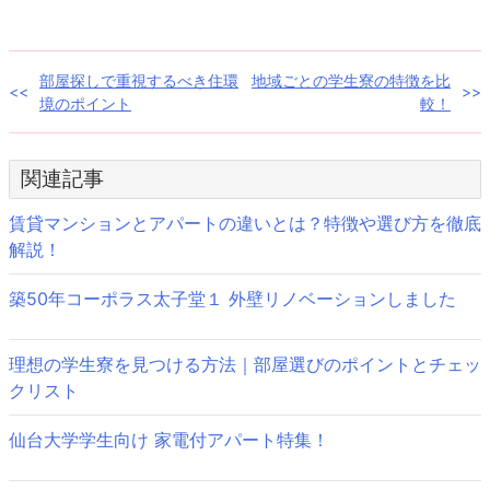
(新
ッ
し
ク
い
し
ウ
て
ィ
く
ン
だ
投
部屋探しで重視するべき住環
地域ごとの学生寮の特徴を比
ド
さ
ウ
い
境のポイント
較！
で
(新
稿
開
し
き
い
ま
ウ
ナ
す)
ィ
ン
関連記事
ド
ビ
ウ
で
賃貸マンションとアパートの違いとは？特徴や選び方を徹底
開
ゲ
き
解説！
ま
す)
ー
築50年コーポラス太子堂１ 外壁リノベーションしました
シ
ョ
理想の学生寮を見つける方法｜部屋選びのポイントとチェッ
クリスト
ン
仙台大学学生向け 家電付アパート特集！