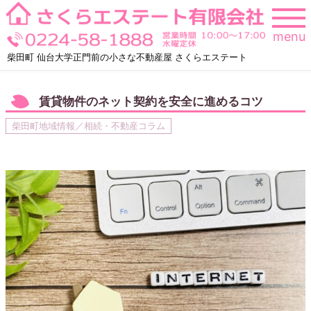
Skip
to
menu
content
柴田町 仙台大学正門前の小さな不動産屋 さくらエステート
賃貸物件のネット契約を安全に進めるコツ
柴田町地域情報／相続・不動産コラム