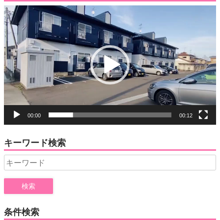
動
画
プ
レ
ー
ヤ
ー
00:00
00:12
キーワード検索
Search
for:
条件検索