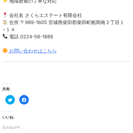
地域密着の丁寧な対応
会社名 さくらエステート有限会社
住所 〒989-1605 宮城県柴田郡柴田町船岡南２丁目１
−１４
電話 0224-58-1888
お問い合わせはこちら
共有:
ク
Facebook
リ
で
ッ
共
ク
有
し
す
て
る
いいね:
Twitter
に
で
は
共
ク
読み込み中...
有
リ