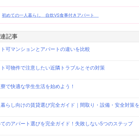
投
初めての一人暮らし 自炊VS食事付きアパート
稿
連記事
ナ
ット可マンションとアパートの違いを比較
ビ
ゲ
ット可物件で注意したい近隣トラブルとその対策
ー
シ
生寮で快適な学生生活を始めよう！
ョ
人暮らし向けの賃貸選び完全ガイド｜間取り・設備・安全対策
ン
めてのアパート選びを完全ガイド！失敗しない5つのステップ