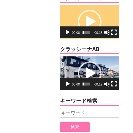
動
画
プ
レ
00:00
00:15
ー
ヤ
クラッシーナAB
ー
動
画
プ
レ
00:00
00:12
ー
ヤ
キーワード検索
ー
Search
for: