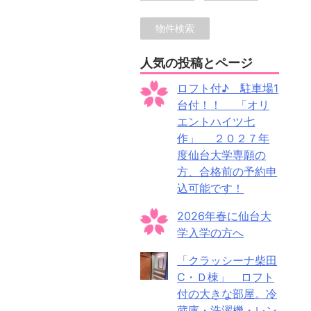
人気の投稿とページ
ロフト付♪ 駐車場1
台付！！ 「オリ
エントハイツ七
作」 ２０２７年
度仙台大学専願の
方、合格前の予約申
込可能です！
2026年春に仙台大
学入学の方へ
「クラッシーナ柴田
C・Ｄ棟」 ロフト
付の大きな部屋。冷
蔵庫・洗濯機・レン