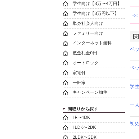
学生向け【3万〜4万円】
学生向け【3万円以下】
単身社会人向け
ファミリー向け
関
インターネット無料
ペ
敷金礼金0円
オートロック
ペ
家電付
一軒家
学
キャンペーン物件
一
間取りから探す
1R〜1DK
初
1LDK〜2DK
2LDK〜3DK