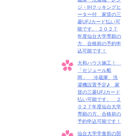
ジ・IHクッキングヒ
ーター付 家賃の三
菱UFJカード払い可
能です。 ２０２７
年度仙台大学専願の
方、合格前の予約申
込可能です！
大和ハウス施工！
「セジュール船
岡」 冷蔵庫、洗
濯機設置予定♪ 家
賃の三菱UFJカード
払い可能です。 ２
０２７年度仙台大学
専願の方、合格前の
予約申込可能です！
仙台大学学食前の部