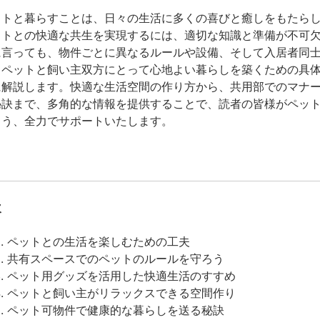
ットと暮らすことは、日々の生活に多くの喜びと癒しをもたら
ットとの快適な共生を実現するには、適切な知識と準備が不可
に言っても、物件ごとに異なるルールや設備、そして入居者同
、ペットと飼い主双方にとって心地よい暮らしを築くための具
に解説します。快適な生活空間の作り方から、共用部でのマナ
秘訣まで、多角的な情報を提供することで、読者の皆様がペッ
よう、全力でサポートいたします。
次
ペットとの生活を楽しむための工夫
共有スペースでのペットのルールを守ろう
ペット用グッズを活用した快適生活のすすめ
ペットと飼い主がリラックスできる空間作り
ペット可物件で健康的な暮らしを送る秘訣