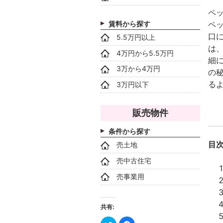
ペ
賃料から探す
ペ
口
5.5万円以上
は
4万円から5.5万円
細
3万から4万円
の
る
3万円以下
販売物件
条件から探す
目
売土地
売中古住宅
売事業用
共有:
ク
Facebook