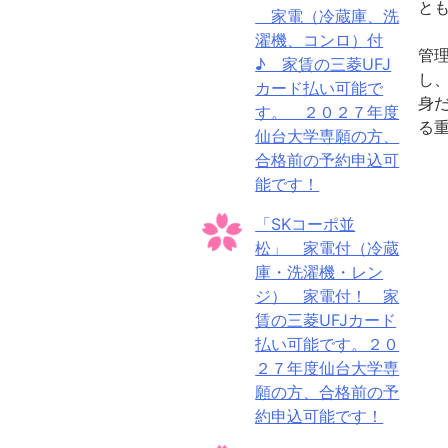
と
家電（冷蔵庫、洗
濯機、コンロ）付
管
♪ 家賃の三菱UFJ
し
カード払い可能で
身
す。 ２０２７年度
る
仙台大学専願の方、
合格前の予約申込可
能です！
「SKコーポ並
松」 家電付（冷蔵
庫・洗濯機・レン
ジ） 家電付！ 家
賃の三菱UFJカード
払い可能です。２０
２７年度仙台大学専
願の方、合格前の予
約申込可能です！