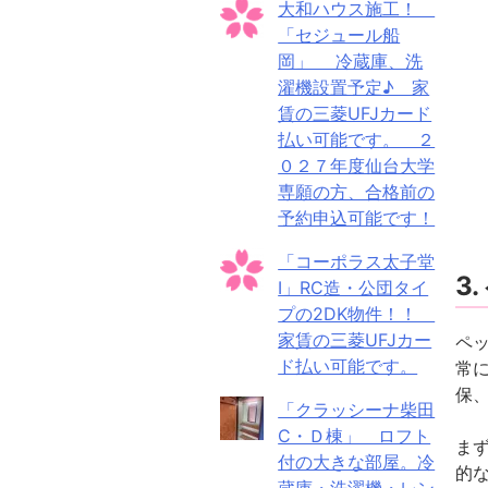
大和ハウス施工！
「セジュール船
岡」 冷蔵庫、洗
濯機設置予定♪ 家
賃の三菱UFJカード
払い可能です。 ２
０２７年度仙台大学
専願の方、合格前の
予約申込可能です！
「コーポラス太子堂
3
Ⅰ」RC造・公団タイ
プの2DK物件！！
家賃の三菱UFJカー
ペ
ド払い可能です。
常
保
「クラッシーナ柴田
C・Ｄ棟」 ロフト
ま
付の大きな部屋。冷
的
蔵庫・洗濯機・レン