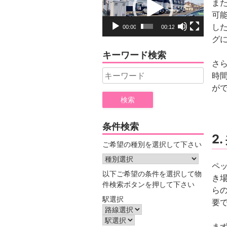
ま
プ
可
レ
し
00:00
00:12
ー
グ
ヤ
キーワード検索
ー
さ
Search
時
for:
が
条件検索
2
ご希望の種別を選択して下さい
ペ
以下ご希望の条件を選択して物
き
件検索ボタンを押して下さい
ら
駅選択
要
ま