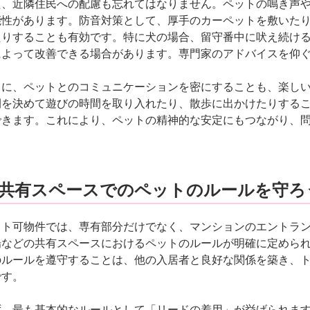
た、近隣住民への配慮も忘れてはなりません。ペットの鳴き声
能性があります。防音対策として、厚手のカーペットを敷いた
たりすることも有効です。特に犬の場合、留守番中に吠え続け
によって改善できる場合があります。専門家のアドバイスを仰
らに、ペットとのコミュニケーションを密にすることも、楽し
間を決めて遊びの時間を取り入れたり、散歩に出かけたりする
できます。これにより、ペットの精神的な安定にもつながり、
. 共有スペースでのペットのルールを守ろ
ット可物件では、専有部分だけでなく、マンションのエントラ
場などの共有スペースにおけるペットのルールが明確に定めら
のルールを遵守することは、他の入居者と良好な関係を築き、
です。
ず、最も基本的なルールとして「リードの着用」が挙げられま