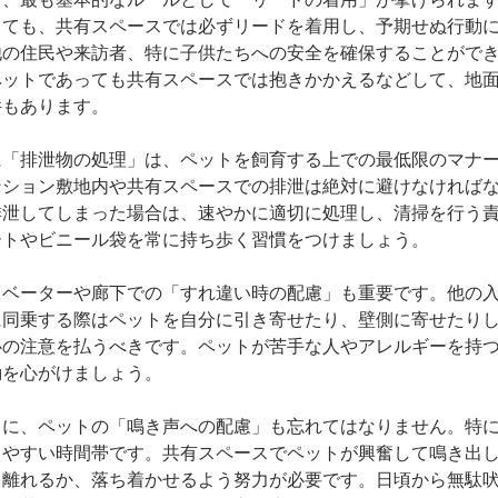
っても、共有スペースでは必ずリードを着用し、予期せぬ行動
他の住民や来訪者、特に子供たちへの安全を確保することがで
ペットであっても共有スペースでは抱きかかえるなどして、地
件もあります。
に「排泄物の処理」は、ペットを飼育する上での最低限のマナ
ンション敷地内や共有スペースでの排泄は絶対に避けなければ
排泄してしまった場合は、速やかに適切に処理し、清掃を行う
ートやビニール袋を常に持ち歩く習慣をつけましょう。
レベーターや廊下での「すれ違い時の配慮」も重要です。他の
に同乗する際はペットを自分に引き寄せたり、壁側に寄せたり
心の注意を払うべきです。ペットが苦手な人やアレルギーを持
動を心がけましょう。
らに、ペットの「鳴き声への配慮」も忘れてはなりません。特
きやすい時間帯です。共有スペースでペットが興奮して鳴き出
を離れるか、落ち着かせるよう努力が必要です。日頃から無駄