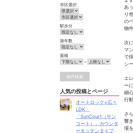
市区選択
あ
り
の
駅歩分
物
築年数
次
マ
面積
で
～
シ
エ
ー
人気の投稿とページ
細
行
オートロック×広々
LDK
さ
「SunCourt（サン
響
コート）」カウンタ
場
ーキッチンタイプ