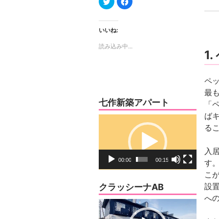
リ
で
ッ
共
ク
有
し
す
て
る
いいね:
Twitter
に
で
は
読み込み中...
共
ク
1
有
リ
(新
ッ
し
ク
い
し
ウ
て
ペ
ィ
く
ン
だ
最
ド
さ
ウ
い
七作新築アパート
「
で
(新
開
し
ば
き
い
動
ま
ウ
る
す)
ィ
画
ン
ド
プ
ウ
入
で
レ
開
00:00
00:15
す
き
ー
ま
こ
す)
ヤ
設
クラッシーナAB
ー
へ
動
画