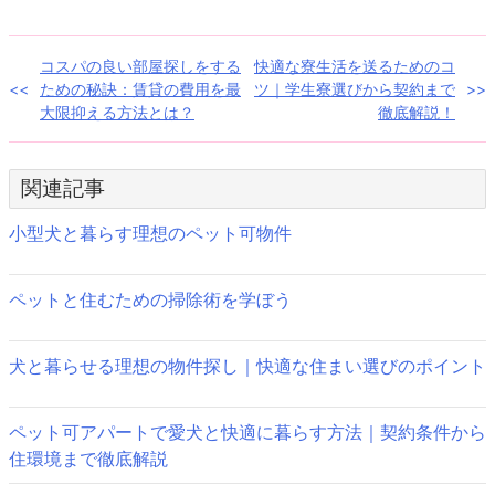
し
ク
い
し
ウ
て
ィ
く
ン
だ
投
コスパの良い部屋探しをする
快適な寮生活を送るためのコ
ド
さ
ウ
い
ための秘訣：賃貸の費用を最
ツ｜学生寮選びから契約まで
で
(新
稿
開
し
大限抑える方法とは？
徹底解説！
き
い
ま
ウ
ナ
す)
ィ
ン
ド
ビ
関連記事
ウ
で
開
ゲ
き
小型犬と暮らす理想のペット可物件
ま
す)
ー
ペットと住むための掃除術を学ぼう
シ
ョ
犬と暮らせる理想の物件探し｜快適な住まい選びのポイント
ン
ペット可アパートで愛犬と快適に暮らす方法｜契約条件から
住環境まで徹底解説