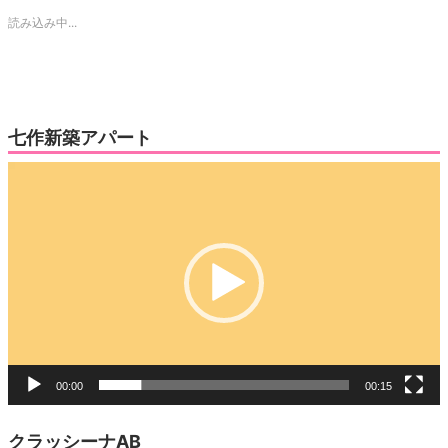
で
は
読み込み中...
共
ク
有
リ
(新
ッ
し
ク
い
し
ウ
て
ィ
く
ン
だ
ド
さ
ウ
い
七作新築アパート
で
(新
開
し
き
い
動
ま
ウ
す)
ィ
画
ン
ド
プ
ウ
で
レ
開
き
ー
ま
す)
ヤ
ー
00:00
00:15
クラッシーナAB