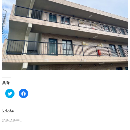
共有:
ク
Facebook
リ
で
ッ
共
ク
有
し
す
て
る
いいね:
Twitter
に
で
は
共
ク
読み込み中...
有
リ
(新
ッ