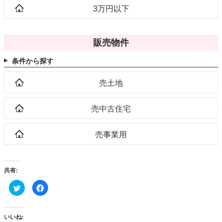
3万円以下
販売物件
条件から探す
売土地
売中古住宅
売事業用
共有:
ク
Facebook
リ
で
ッ
共
ク
有
し
す
て
る
いいね:
Twitter
に