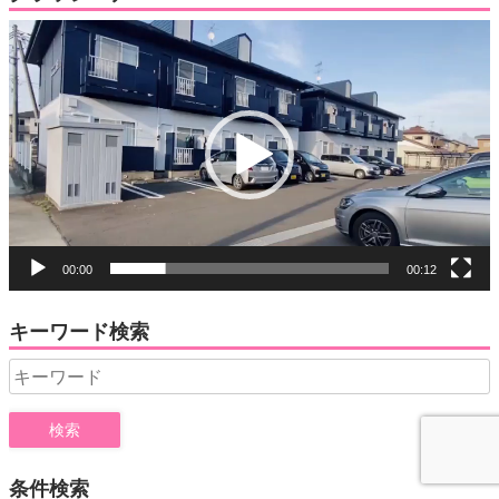
動
画
プ
レ
ー
ヤ
ー
00:00
00:12
キーワード検索
Search
for:
条件検索