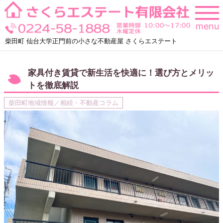
Skip
to
menu
content
柴田町 仙台大学正門前の小さな不動産屋 さくらエステート
家具付き賃貸で新生活を快適に！選び方とメリッ
トを徹底解説
柴田町地域情報／相続・不動産コラム