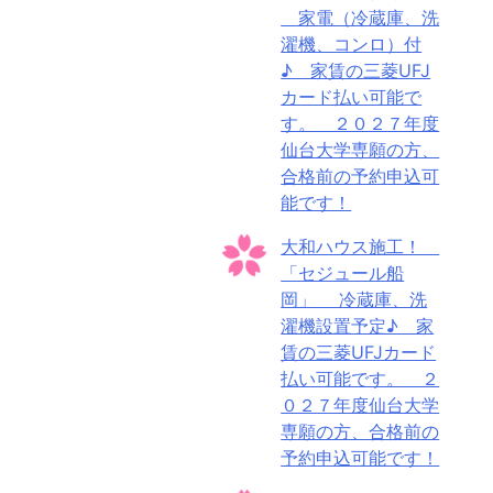
家電（冷蔵庫、洗
濯機、コンロ）付
♪ 家賃の三菱UFJ
カード払い可能で
す。 ２０２７年度
仙台大学専願の方、
合格前の予約申込可
能です！
大和ハウス施工！
「セジュール船
岡」 冷蔵庫、洗
濯機設置予定♪ 家
賃の三菱UFJカード
払い可能です。 ２
０２７年度仙台大学
専願の方、合格前の
予約申込可能です！