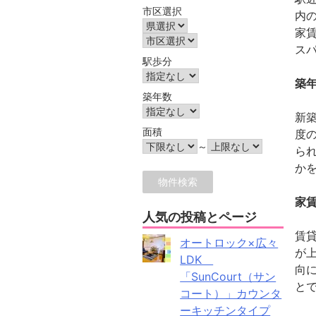
市区選択
内
家
ス
駅歩分
築
築年数
新
面積
度
～
ら
か
家
人気の投稿とページ
賃
オートロック×広々
が
LDK
向
「SunCourt（サン
と
コート）」カウンタ
ーキッチンタイプ