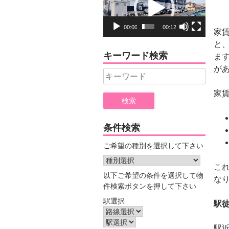
プ
レ
00:00
00:12
家
ー
と、
ヤ
キーワード検索
ま
ー
が
Search
for:
家
条件検索
ご希望の種別を選択して下さい
こ
以下ご希望の条件を選択して物
な
件検索ボタンを押して下さい
駅選択
駅
駅