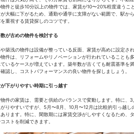
の物件と徒歩10分以上の物件では、家賃が10〜20%程度違う
賃が大幅に下がるため、通勤や通学に支障がない範囲で、駅から
パを重視する賃貸探しのコツです。
年数が古めの物件を検討する
築や築浅の物件は設備が整っている反面、家賃が高めに設定されて
の物件は、リフォームやリノベーションが行われていることも
れているケースが増えています。築年数が古くても耐震基準を
を確認し、コストパフォーマンスの良い物件を探しましょう。
賃が下がりやすい時期に引っ越す
貸物件の家賃は、需要と供給のバランスで変動します。特に、3
上がりやすいですが、5月〜8月、10月〜12月は比較的引っ越
にあります。特に、閑散期には家賃交渉がしやすくなるため、
でコストを削減できます。