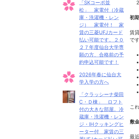
「SKコーポ並
松」 家電付（冷蔵
庫・洗濯機・レン
初
ジ） 家電付！ 家
賃の三菱UFJカード
賃
払い可能です。２０
で
２７年度仙台大学専
願の方、合格前の予
約申込可能です！
2026年春に仙台大
学入学の方へ
「クラッシーナ柴田
C・Ｄ棟」 ロフト
こ
付の大きな部屋。冷
蔵庫・洗濯機・レン
敷
ジ・IHクッキングヒ
ーター付 家賃の三
最
菱UFJカード払い可