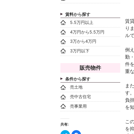
賃料から探す
賃
5.5万円以上
り
4万円から5.5万円
ル
3万から4万円
例
3万円以下
勤
件
販売物件
重
条件から探す
ま
売土地
す
売中古住宅
負
売事業用
を
こ
共有:
を
ク
Facebook