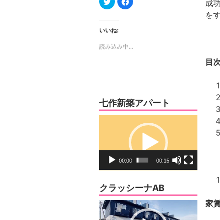
成
リ
で
ッ
共
を
ク
有
し
す
て
る
いいね:
Twitter
に
で
は
読み込み中...
共
ク
有
リ
(新
ッ
目
し
ク
い
し
ウ
て
ィ
く
ン
だ
ド
さ
ウ
い
七作新築アパート
で
(新
開
し
き
い
動
ま
ウ
す)
ィ
画
ン
ド
プ
ウ
で
レ
開
00:00
00:15
き
ー
ま
す)
ヤ
クラッシーナAB
ー
家
動
画