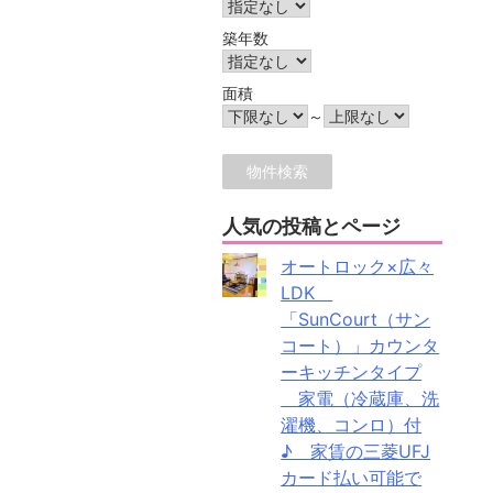
築年数
面積
～
人気の投稿とページ
オートロック×広々
LDK
「SunCourt（サン
コート）」カウンタ
ーキッチンタイプ
家電（冷蔵庫、洗
濯機、コンロ）付
♪ 家賃の三菱UFJ
カード払い可能で