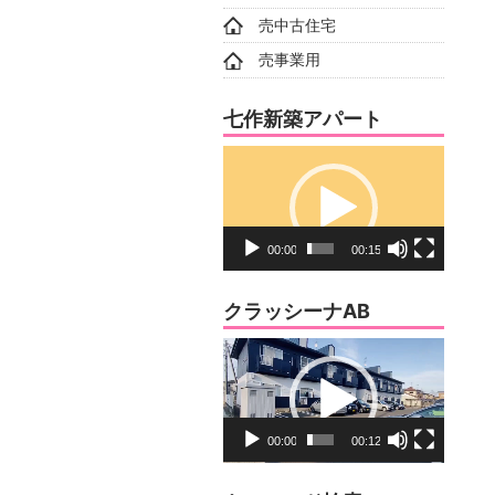
売中古住宅
売事業用
七作新築アパート
動
画
プ
レ
00:00
00:15
ー
ヤ
クラッシーナAB
ー
動
画
プ
レ
00:00
00:12
ー
ヤ