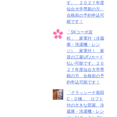
す。 ２０２７年度
仙台大学専願の方、
合格前の予約申込可
能です！
「SKコーポ並
松」 家電付（冷蔵
庫・洗濯機・レン
ジ） 家電付！ 家
賃の三菱UFJカード
払い可能です。２０
２７年度仙台大学専
願の方、合格前の予
約申込可能です！
「クラッシーナ柴田
C・Ｄ棟」 ロフト
付の大きな部屋。冷
蔵庫・洗濯機・レン