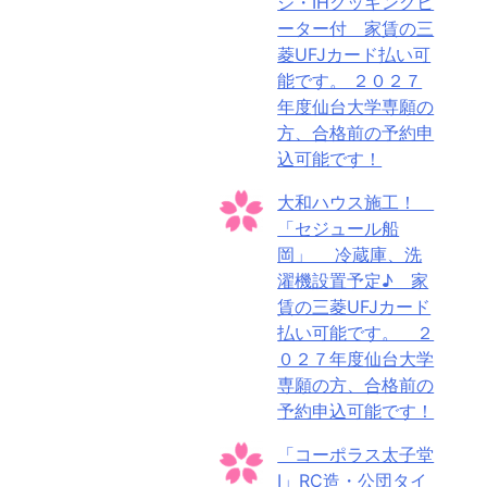
ジ・IHクッキングヒ
ーター付 家賃の三
菱UFJカード払い可
能です。 ２０２７
年度仙台大学専願の
方、合格前の予約申
込可能です！
大和ハウス施工！
「セジュール船
岡」 冷蔵庫、洗
濯機設置予定♪ 家
賃の三菱UFJカード
払い可能です。 ２
０２７年度仙台大学
専願の方、合格前の
予約申込可能です！
「コーポラス太子堂
Ⅰ」RC造・公団タイ