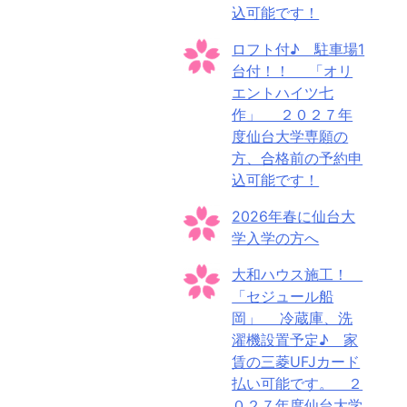
込可能です！
ロフト付♪ 駐車場1
台付！！ 「オリ
エントハイツ七
作」 ２０２７年
度仙台大学専願の
方、合格前の予約申
込可能です！
2026年春に仙台大
学入学の方へ
大和ハウス施工！
「セジュール船
岡」 冷蔵庫、洗
濯機設置予定♪ 家
賃の三菱UFJカード
払い可能です。 ２
０２７年度仙台大学