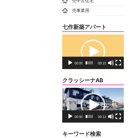
売中古住宅
売事業用
七作新築アパート
動
画
プ
レ
00:00
00:15
ー
ヤ
クラッシーナAB
ー
動
画
プ
レ
00:00
00:12
ー
ヤ
キーワード検索
ー