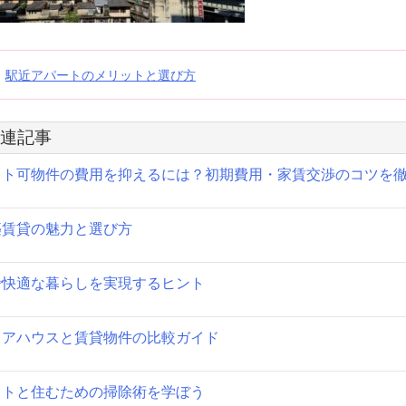
投
駅近アパートのメリットと選び方
稿
連記事
ナ
ット可物件の費用を抑えるには？初期費用・家賃交渉のコツを
ビ
ゲ
築賃貸の魅力と選び方
ー
シ
で快適な暮らしを実現するヒント
ョ
ェアハウスと賃貸物件の比較ガイド
ン
ットと住むための掃除術を学ぼう