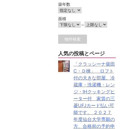
築年数
面積
～
人気の投稿とページ
「クラッシーナ柴田
C・Ｄ棟」 ロフト
付の大きな部屋。冷
蔵庫・洗濯機・レン
ジ・IHクッキングヒ
ーター付 家賃の三
菱UFJカード払い可
能です。 ２０２７
年度仙台大学専願の
方、合格前の予約申