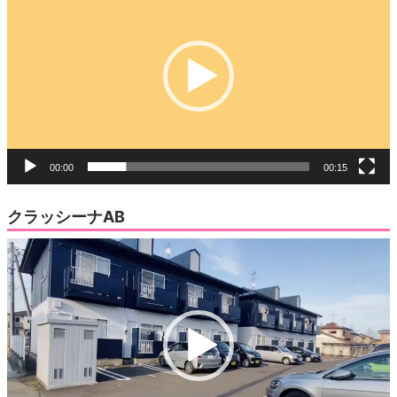
ン
ド
プ
ウ
で
レ
開
き
ー
ま
す)
ヤ
ー
00:00
00:15
クラッシーナAB
動
画
プ
レ
ー
ヤ
ー