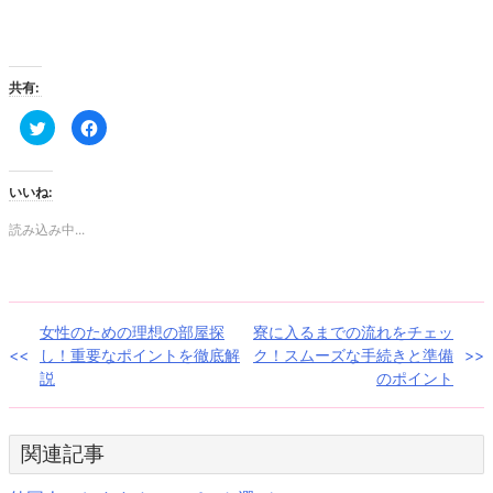
共有:
ク
Facebook
リ
で
ッ
共
ク
有
し
す
て
る
いいね:
Twitter
に
で
は
共
ク
読み込み中...
有
リ
(新
ッ
し
ク
い
し
ウ
て
ィ
く
ン
だ
投
女性のための理想の部屋探
寮に入るまでの流れをチェッ
ド
さ
ウ
い
し！重要なポイントを徹底解
ク！スムーズな手続きと準備
で
(新
稿
開
し
説
のポイント
き
い
ま
ウ
ナ
す)
ィ
ン
ド
ビ
関連記事
ウ
で
開