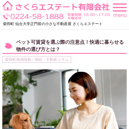
Skip
to
menu
content
柴田町 仙台大学正門前の小さな不動産屋 さくらエステート
ペット可賃貸を選ぶ際の注意点！快適に暮らせる
物件の選び方とは？
柴田町地域情報／相続・不動産コラム