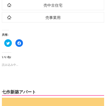
売中古住宅
売事業用
共有:
ク
Facebook
リ
で
ッ
共
ク
有
し
す
て
る
いいね:
Twitter
に
で
は
読み込み中...
共
ク
有
リ
(新
ッ
し
ク
い
し
ウ
て
ィ
く
ン
だ
ド
さ
ウ
い
七作新築アパート
で
(新
開
し
き
い
動
ま
ウ
す)
ィ
画