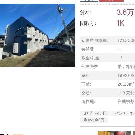
3.6
賃料:
1K
間取り:
初期費用概算:
121,30
共益費
-
敷金/礼金
- / -
部屋階数
階 / 2階
築年
1999/02
面積:
20.28m²
交通:
ＪＲ東北
所在地:
宮城県柴
3万円〜4万円
インターネ
敷金礼金0円