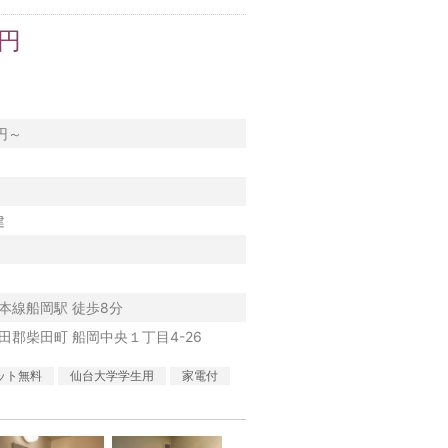
万円
0円～
建
本線船岡駅 徒歩8分
田郡柴田町 船岡中央１丁目4-26
ット無料
仙台大学学生用
家電付