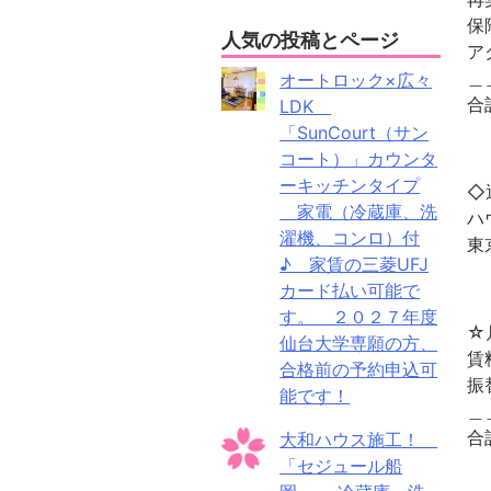
保
人気の投稿とページ
ア
＿
オートロック×広々
合
LDK
「SunCourt（サン
コート）」カウンタ
ーキッチンタイプ
◇
家電（冷蔵庫、洗
ハ
濯機、コンロ）付
東
♪ 家賃の三菱UFJ
カード払い可能で
す。 ２０２７年度
☆
仙台大学専願の方、
合格前の予約申込可
能です！
＿
大和ハウス施工！
「セジュール船