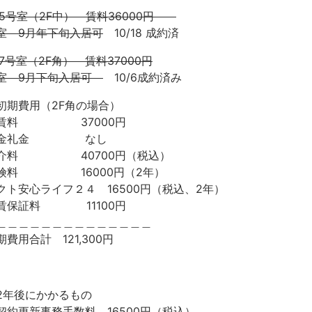
05号室（2F中） 賃料36000円
室 9月年下旬入居可
10/18 成約済
07号室（2F角） 賃料37000円
室 9月下旬入居可
10/6成約済み
初期費用（2F角の場合）
賃料 37000円
敷金礼金 なし
介料 40700円（税込）
険料 16000円（2年）
クト安心ライフ２４ 16500円（税込、2年）
賃保証料 11100円
＿＿＿＿＿＿＿＿＿＿＿＿＿＿
期費用合計 121,300円
2年後にかかるもの
契約更新事務手数料 16500円（税込）