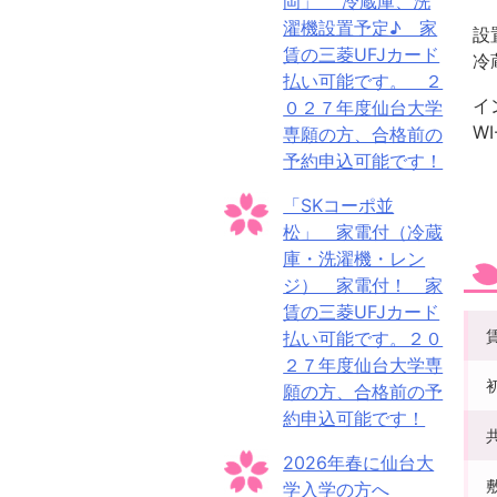
岡」 冷蔵庫、洗
濯機設置予定♪ 家
設
賃の三菱UFJカード
冷
払い可能です。 ２
イ
０２７年度仙台大学
WI
専願の方、合格前の
予約申込可能です！
「SKコーポ並
松」 家電付（冷蔵
庫・洗濯機・レン
ジ） 家電付！ 家
賃の三菱UFJカード
払い可能です。２０
２７年度仙台大学専
願の方、合格前の予
約申込可能です！
2026年春に仙台大
学入学の方へ