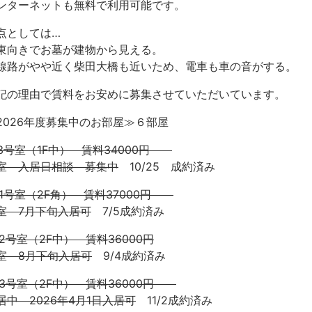
ンターネットも無料で利用可能です。
点としては…
東向きでお墓が建物から見える。
線路がやや近く柴田大橋も近いため、電車も車の音がする。
記の理由で賃料をお安めに募集させていただいています。
2026年度募集中のお部屋≫６部屋
03号室（1F中） 賃料34000円
室 入居日相談 募集中
10/25 成約済み
01号室（2F角） 賃料37000円
室 7月下旬入居可
7/5成約済み
02号室（2F中） 賃料36000円
室 8月下旬入居可
9/4成約済み
03号室（2F中） 賃料36000円
居中 2026年4月1日入居可
11/2成約済み