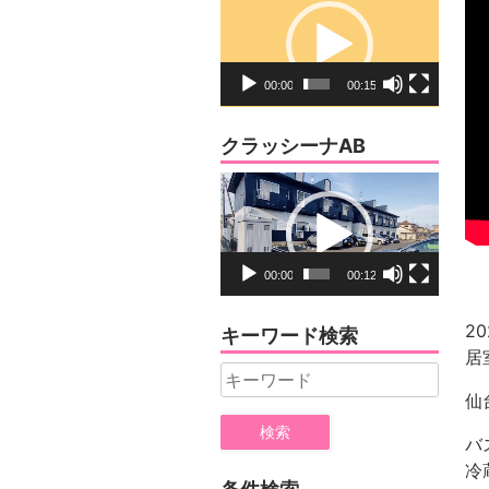
画
プ
レ
00:00
00:15
ー
ヤ
クラッシーナAB
ー
動
画
プ
レ
00:00
00:12
ー
ヤ
2
キーワード検索
ー
居
Search
仙
for:
バ
冷