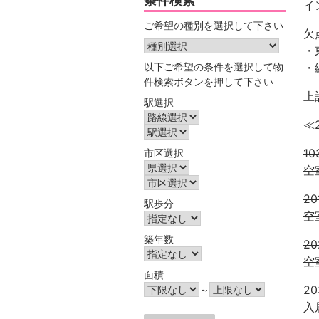
条件検索
イ
ご希望の種別を選択して下さい
欠
・
・
以下ご希望の条件を選択して物
件検索ボタンを押して下さい
上
駅選択
≪
1
市区選択
空
2
駅歩分
空
築年数
2
空
面積
2
～
入