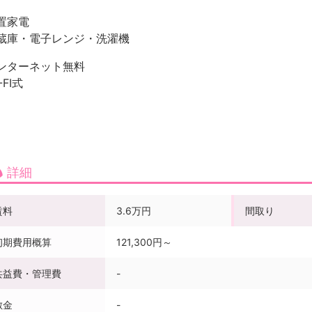
置家電
蔵庫・電子レンジ・洗濯機
ンターネット無料
-FI式
詳細
賃料
3.6万円
間取り
初期費用概算
121,300円～
共益費・管理費
-
敷金
-