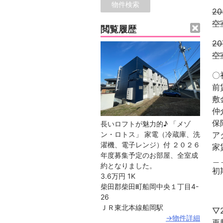
2
空
閲覧履歴
2
空
〇
前
仲
保
長いロフトが魅力的♪ 「メゾ
ア
ン・ロトス」 家電（冷蔵庫、洗
濯機、電子レンジ）付 ２０２６
家
年度募集予定のお部屋、全室成
＿
約となりました。
初
3.6万円
1K
柴田郡柴田町船岡中央１丁目4-
26
ＪＲ東北本線船岡駅
▽
→物件詳細
再