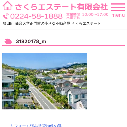
Skip
to
menu
content
柴田町 仙台大学正門前の小さな不動産屋 さくらエステート
31820178_m
リフォーム済み賃貸物件の選