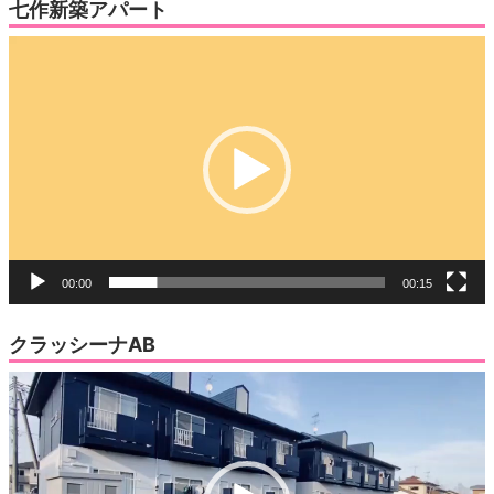
七作新築アパート
動
画
プ
レ
ー
ヤ
ー
00:00
00:15
クラッシーナAB
動
画
プ
レ
ー