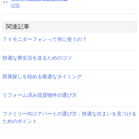
投
び方
稿
ナ
関連記事
ビ
ＴＶモニターフォンって何に使うの？
ゲ
ー
快適な寮生活を送るためのコツ
シ
部屋探しを始める最適なタイミング
ョ
ン
リフォーム済み賃貸物件の選び方
ファミリー向けアパートの選び方：快適な住まいを見つける
ためのポイント