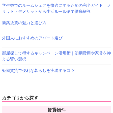
開
ゲ
き
学生寮でのルームシェアを快適にするための完全ガイド｜メ
ま
す)
リット・デメリットから生活ルールまで徹底解説
ー
シ
新築賃貸の魅力と選び方
ョ
外国人におすすめのアパート選び
ン
部屋探しで得するキャンペーン活用術｜初期費用や家賃を抑
える賢い選択
短期賃貸で便利な暮らしを実現するコツ
カテゴリから探す
賃貸物件