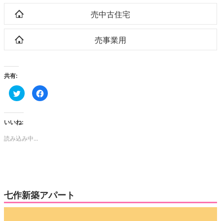
売中古住宅
売事業用
共有:
ク
Facebook
リ
で
ッ
共
ク
有
し
す
て
る
いいね:
Twitter
に
で
は
読み込み中...
共
ク
有
リ
(新
ッ
し
ク
い
し
ウ
て
ィ
く
ン
だ
ド
さ
ウ
い
七作新築アパート
で
(新
開
し
き
い
動
ま
ウ