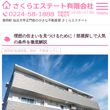
Skip
to
menu
content
柴田町 仙台大学正門前の小さな不動産屋 さくらエステート
理想の住まいを見つけるために！部屋探しで人気
の条件を徹底解説
柴田町地域情報／相続・不動産コラム