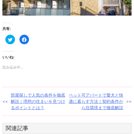
共有:
ク
Facebook
リ
で
ッ
共
ク
有
し
す
て
る
いいね:
Twitter
に
で
は
共
ク
読み込み中...
有
リ
(新
ッ
し
ク
い
し
ウ
て
ィ
く
ン
だ
投
部屋探しで人気の条件を徹底
ペット可アパートで愛犬と快
ド
さ
ウ
い
解説｜理想の住まいを見つけ
適に暮らす方法｜契約条件か
で
(新
稿
開
し
るポイントとは？
ら住環境まで徹底解説
き
い
ま
ウ
ナ
す)
ィ
ン
ド
ビ
関連記事
ウ
で