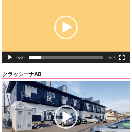
す)
ィ
画
ン
ド
プ
ウ
で
レ
開
き
ー
ま
す)
ヤ
ー
00:00
00:15
クラッシーナAB
動
画
プ
レ
ー
ヤ
ー