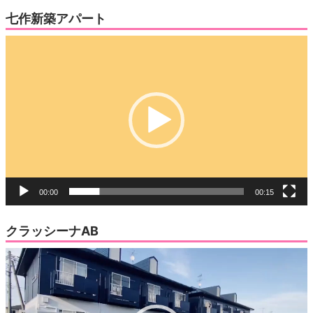
七作新築アパート
動
画
プ
レ
ー
ヤ
ー
00:00
00:15
クラッシーナAB
動
画
プ
レ