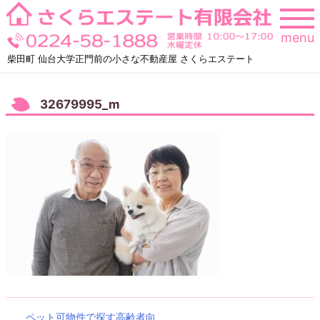
Skip
to
menu
content
柴田町 仙台大学正門前の小さな不動産屋 さくらエステート
32679995_m
ペット可物件で探す高齢者向