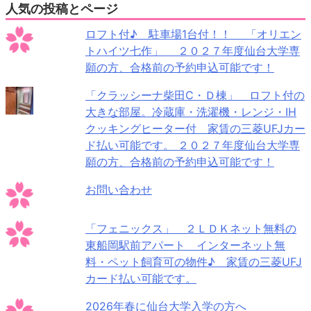
人気の投稿とページ
ロフト付♪ 駐車場1台付！！ 「オリエン
トハイツ七作」 ２０２７年度仙台大学専
願の方、合格前の予約申込可能です！
「クラッシーナ柴田C・Ｄ棟」 ロフト付の
大きな部屋。冷蔵庫・洗濯機・レンジ・IH
クッキングヒーター付 家賃の三菱UFJカー
ド払い可能です。 ２０２７年度仙台大学専
願の方、合格前の予約申込可能です！
お問い合わせ
「フェニックス」 ２ＬＤＫネット無料の
東船岡駅前アパート インターネット無
料・ペット飼育可の物件♪ 家賃の三菱UFJ
カード払い可能です。
2026年春に仙台大学入学の方へ