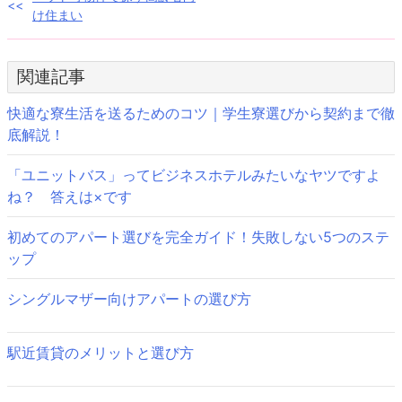
投
け住まい
稿
ナ
関連記事
ビ
快適な寮生活を送るためのコツ｜学生寮選びから契約まで徹
ゲ
底解説！
ー
「ユニットバス」ってビジネスホテルみたいなヤツですよ
シ
ね？ 答えは×です
ョ
初めてのアパート選びを完全ガイド！失敗しない5つのステ
ン
ップ
シングルマザー向けアパートの選び方
駅近賃貸のメリットと選び方