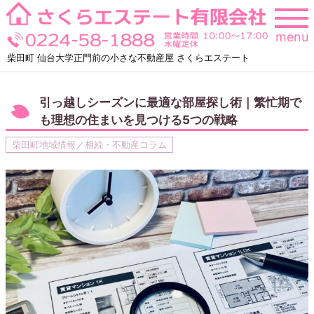
Skip
to
menu
content
柴田町 仙台大学正門前の小さな不動産屋 さくらエステート
引っ越しシーズンに最適な部屋探し術｜繁忙期で
も理想の住まいを見つける5つの戦略
柴田町地域情報／相続・不動産コラム