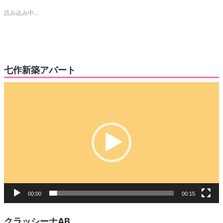
Twitter
に
で
は
読み込み中...
共
ク
有
リ
(新
ッ
し
ク
い
し
ウ
て
ィ
く
ン
だ
ド
さ
ウ
い
七作新築アパート
で
(新
開
し
き
い
動
ま
ウ
す)
ィ
画
ン
ド
プ
ウ
で
レ
開
き
ー
ま
す)
ヤ
ー
00:00
00:15
クラッシーナAB