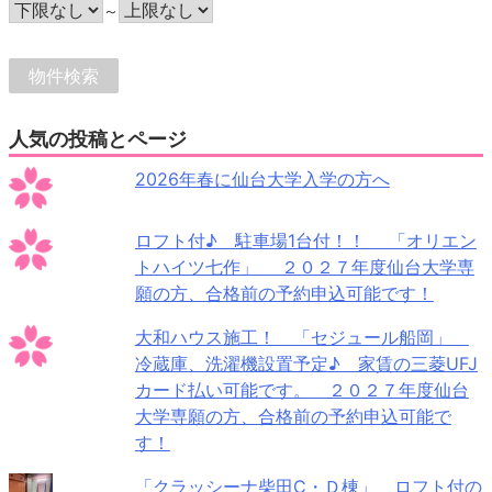
～
人気の投稿とページ
2026年春に仙台大学入学の方へ
ロフト付♪ 駐車場1台付！！ 「オリエン
トハイツ七作」 ２０２７年度仙台大学専
願の方、合格前の予約申込可能です！
大和ハウス施工！ 「セジュール船岡」
冷蔵庫、洗濯機設置予定♪ 家賃の三菱UFJ
カード払い可能です。 ２０２７年度仙台
大学専願の方、合格前の予約申込可能で
す！
「クラッシーナ柴田C・Ｄ棟」 ロフト付の