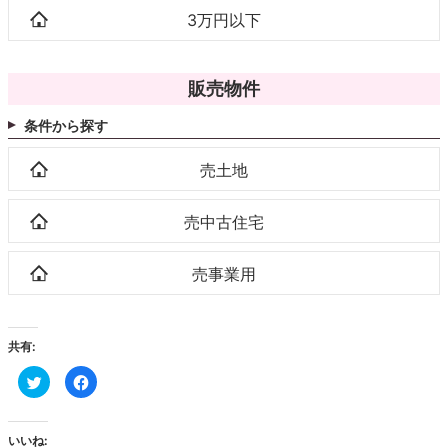
3万円以下
販売物件
条件から探す
売土地
売中古住宅
売事業用
共有:
ク
Facebook
リ
で
ッ
共
ク
有
し
す
て
る
いいね: