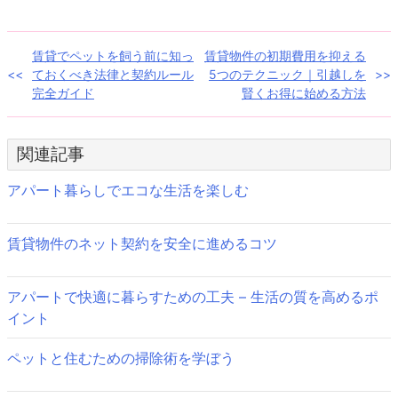
ド
さ
ウ
い
で
(新
開
し
き
い
投
賃貸でペットを飼う前に知っ
賃貸物件の初期費用を抑える
ま
ウ
す)
ィ
ておくべき法律と契約ルール
5つのテクニック｜引越しを
ン
稿
ド
完全ガイド
賢くお得に始める方法
ウ
で
ナ
開
き
ま
ビ
関連記事
す)
ゲ
アパート暮らしでエコな生活を楽しむ
ー
賃貸物件のネット契約を安全に進めるコツ
シ
ョ
アパートで快適に暮らすための工夫 – 生活の質を高めるポ
ン
イント
ペットと住むための掃除術を学ぼう