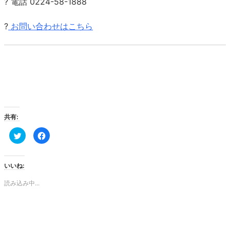
? 電話 0224-58-1888
?
お問い合わせはこちら
共有:
ク
Facebook
リ
で
ッ
共
ク
有
し
す
て
る
いいね:
Twitter
に
で
は
共
ク
読み込み中...
有
リ
(新
ッ
し
ク
い
し
ウ
て
ィ
く
ン
だ