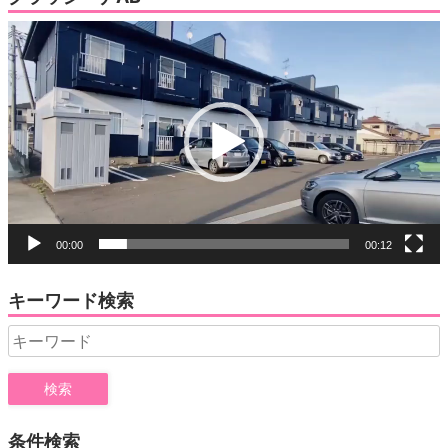
動
画
プ
レ
ー
ヤ
ー
00:00
00:12
キーワード検索
Search
for:
条件検索