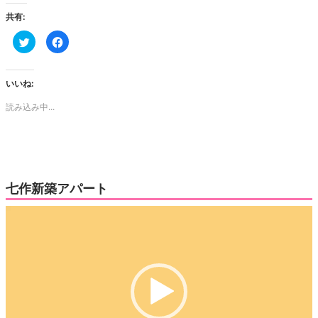
共有:
ク
Facebook
リ
で
ッ
共
ク
有
し
す
て
る
いいね:
Twitter
に
で
は
読み込み中...
共
ク
有
リ
(新
ッ
し
ク
い
し
ウ
て
ィ
く
ン
だ
ド
さ
ウ
い
七作新築アパート
で
(新
開
し
き
い
動
ま
ウ
す)
ィ
画
ン
ド
プ
ウ
で
レ
開
き
ー
ま
す)
ヤ
ー