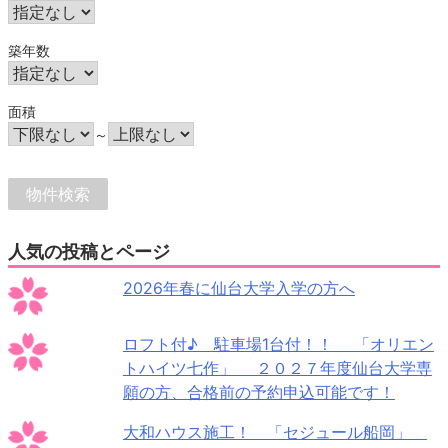
築年数
面積
～
人気の投稿とページ
2026年春に仙台大学入学の方へ
ロフト付♪ 駐車場1台付！！ 「オリエン
トハイツ七作」 ２０２７年度仙台大学専
願の方、合格前の予約申込可能です！
大和ハウス施工！ 「セジュール船岡」