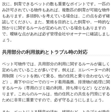
次に、
飼育できるペットの数
も重要なポイントです。一匹の
み許可されている物件もあれば、複数匹の飼育が可能な物件
もあります。多頭飼いを考えている場合は、この点を必ず確
認してください。また、繁殖を目的とした飼育や、一時的な
預かりに関するルールが定められている場合もありますの
で、曖昧な点があれば必ず管理会社やオーナーに確認しまし
ょう。
共用部分の利用規約とトラブル時の対応
ペット可物件では、共用部分の利用に関するルールが厳しく
定められていることが多いです。例えば、
エレベーターの利
用制限
（ペットを抱いて乗る、他の住民と乗り合わせないな
ど）、
廊下やロビーでのリード着用義務
、
排泄物の処理に関
するルール
（専用のゴミ箱の利用、持ち帰りなど）などがあ
ります。これらのルールは、他の住民との共生を円滑にする
ために非常に重要ですので、必ず守るようにしましょう。
また、
ペットによる騒音や汚れ、破損など、トラブルが発生