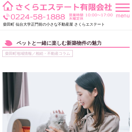
Skip
to
menu
content
柴田町 仙台大学正門前の小さな不動産屋 さくらエステート
ペットと一緒に楽しむ新築物件の魅力
柴田町地域情報／相続・不動産コラム