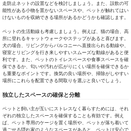
走防止ネットの設置などを検討しましょう。また、
誤飲の可
能性がある小物を置かないスペース
や、ペットが触れてはい
けないものを収納できる場所があるかどうかも確認します。
ペットの生活動線も考慮しましょう。例えば、猫の場合、高
所に登れるキャットウォークやステップがあると喜びます。
犬の場合、リビングからバルコニーへ直接出られる動線や、
寝室とリビングを行き来しやすいスムーズな動線があると便
利です。また、ペットのトイレスペースや食事スペースを確
保できるか、匂いや汚れが広がりにくい場所を確保できるか
も重要なポイントです。
換気の良い場所や、掃除がしやすい
場所
にこれらを配置できる間取りを選ぶと良いでしょう。
独立したスペースの確保と分離
ペットと飼い主が互いにストレスなく暮らすためには、
それ
ぞれの独立したスペースを確保する
ことも有効です。例え
ば、ペット専用のケージを置く場所や、ペットが落ち着いて
過ごせる隠れ家のようなスペースがあると、ペットは安心で