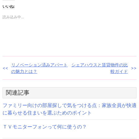
し
す
て
る
いいね:
Twitter
に
で
は
共
ク
読み込み中...
有
リ
(新
ッ
し
ク
い
し
ウ
て
ィ
く
ン
だ
ド
さ
ウ
い
で
(新
開
し
き
い
投
リノベーション済みアパート
シェアハウスと賃貸物件の比
ま
ウ
す)
ィ
の魅力とは？
較ガイド
ン
稿
ド
ウ
で
ナ
開
き
関連記事
ま
ビ
す)
ファミリー向けの部屋探しで気をつける点：家族全員が快適
ゲ
に暮らせる住まいを選ぶためのポイント
ー
ＴＶモニターフォンって何に使うの？
シ