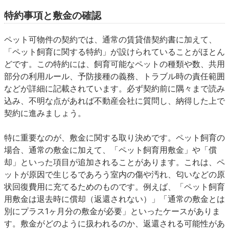
特約事項と敷金の確認
ペット可物件の契約では、通常の賃貸借契約書に加えて、
「ペット飼育に関する特約」が設けられていることがほとん
どです。この特約には、飼育可能なペットの種類や数、共用
部分の利用ルール、予防接種の義務、トラブル時の責任範囲
などが詳細に記載されています。必ず契約前に隅々まで読み
込み、不明な点があれば不動産会社に質問し、納得した上で
契約に進みましょう。
特に重要なのが、
敷金に関する取り決め
です。ペット飼育の
場合、通常の敷金に加えて、「ペット飼育用敷金」
や
「償
却」といった項目が追加されることがあります。これは、ペ
ットが原因で生じるであろう室内の傷や汚れ、匂いなどの原
状回復費用に充てるためのものです。例えば、「ペット飼育
用敷金は退去時に償却（返還されない）」「通常の敷金とは
別にプラス1ヶ月分の敷金が必要」といったケースがありま
す。敷金がどのように扱われるのか、返還される可能性があ