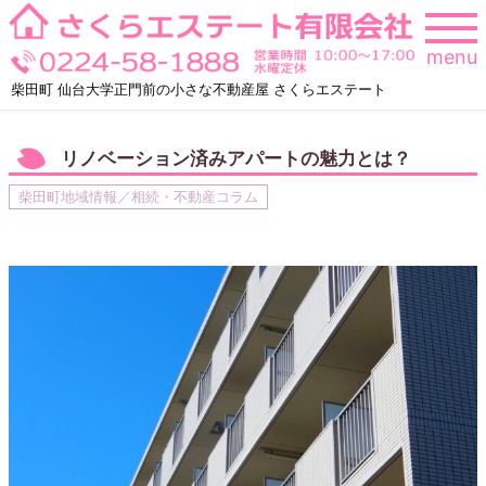
Skip
to
menu
content
柴田町 仙台大学正門前の小さな不動産屋 さくらエステート
リノベーション済みアパートの魅力とは？
柴田町地域情報／相続・不動産コラム