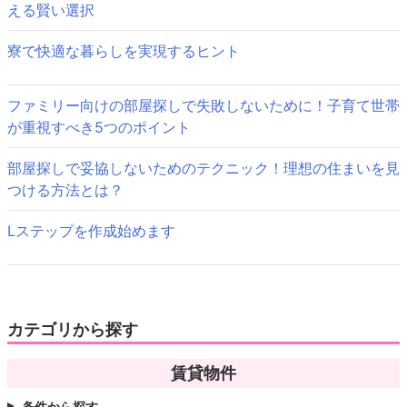
ゲ
き
える賢い選択
ま
す)
ー
寮で快適な暮らしを実現するヒント
シ
ョ
ファミリー向けの部屋探しで失敗しないために！子育て世帯
が重視すべき5つのポイント
ン
部屋探しで妥協しないためのテクニック！理想の住まいを見
つける方法とは？
Lステップを作成始めます
カテゴリから探す
賃貸物件
条件から探す