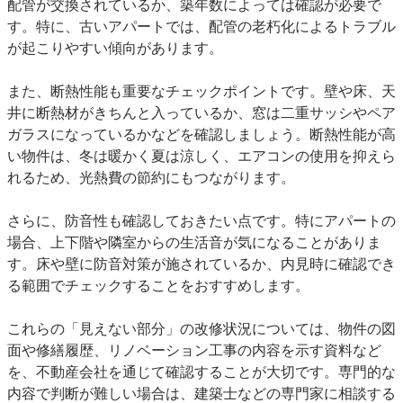
配管が交換されているか、築年数によっては確認が必要で
す。特に、古いアパートでは、配管の老朽化によるトラブル
が起こりやすい傾向があります。
また、
断熱性能
も重要なチェックポイントです。壁や床、天
井に断熱材がきちんと入っているか、窓は二重サッシやペア
ガラスになっているかなどを確認しましょう。断熱性能が高
い物件は、冬は暖かく夏は涼しく、エアコンの使用を抑えら
れるため、光熱費の節約にもつながります。
さらに、
防音性
も確認しておきたい点です。特にアパートの
場合、上下階や隣室からの生活音が気になることがありま
す。床や壁に防音対策が施されているか、内見時に確認でき
る範囲でチェックすることをおすすめします。
これらの「見えない部分」の改修状況については、物件の図
面や修繕履歴、リノベーション工事の内容を示す資料など
を、不動産会社を通じて確認することが大切です。専門的な
内容で判断が難しい場合は、建築士などの専門家に相談する