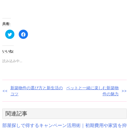
共有:
ク
Facebook
リ
で
ッ
共
ク
有
し
す
て
る
いいね:
Twitter
に
で
は
共
ク
読み込み中...
有
リ
(新
ッ
し
ク
い
し
ウ
て
ィ
く
ン
だ
投
新築物件の選び方と新生活の
ペットと一緒に楽しむ新築物
ド
さ
ウ
い
コツ
件の魅力
で
(新
稿
開
し
き
い
ま
ウ
ナ
す)
ィ
関連記事
ン
ド
ビ
ウ
で
部屋探しで得するキャンペーン活用術｜初期費用や家賃を抑
開