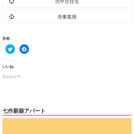
売中古住宅
売事業用
共有:
ク
Facebook
リ
で
ッ
共
ク
有
し
す
て
る
いいね:
Twitter
に
で
は
読み込み中...
共
ク
有
リ
(新
ッ
し
ク
い
し
ウ
て
ィ
く
ン
だ
ド
さ
ウ
い
七作新築アパート
で
(新
開
し
き
い
動
ま
ウ
す)
ィ
画
ン