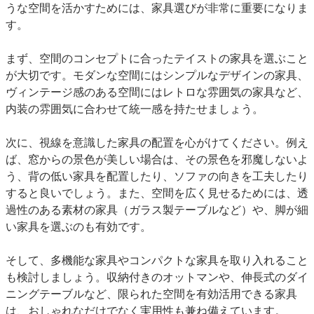
うな空間を活かすためには、家具選びが非常に重要になりま
す。
まず、
空間のコンセプトに合ったテイストの家具を選ぶこと
が大切です。モダンな空間にはシンプルなデザインの家具、
ヴィンテージ感のある空間にはレトロな雰囲気の家具など、
内装の雰囲気に合わせて統一感を持たせましょう。
次に、
視線を意識した家具の配置
を心がけてください。例え
ば、窓からの景色が美しい場合は、その景色を邪魔しないよ
う、背の低い家具を配置したり、ソファの向きを工夫したり
すると良いでしょう。また、空間を広く見せるためには、透
過性のある素材の家具（ガラス製テーブルなど）や、脚が細
い家具を選ぶのも有効です。
そして、
多機能な家具やコンパクトな家具
を取り入れること
も検討しましょう。収納付きのオットマンや、伸長式のダイ
ニングテーブルなど、限られた空間を有効活用できる家具
は、おしゃれなだけでなく実用性も兼ね備えています。