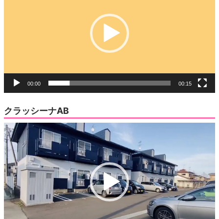
ド
プ
ウ
で
レ
開
き
ー
ま
す)
ヤ
ー
00:00
00:15
クラッシーナAB
動
画
プ
レ
ー
ヤ
ー