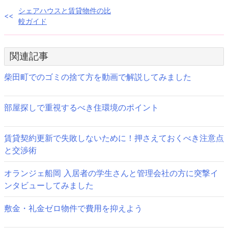
投
シェアハウスと賃貸物件の比
較ガイド
稿
ナ
関連記事
ビ
柴田町でのゴミの捨て方を動画で解説してみました
ゲ
ー
部屋探しで重視するべき住環境のポイント
シ
賃貸契約更新で失敗しないために！押さえておくべき注意点
ョ
と交渉術
ン
オランジェ船岡 入居者の学生さんと管理会社の方に突撃イ
ンタビューしてみました
敷金・礼金ゼロ物件で費用を抑えよう