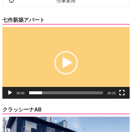
売事業用
七作新築アパート
動
画
プ
レ
ー
ヤ
ー
00:00
00:15
クラッシーナAB
動
画