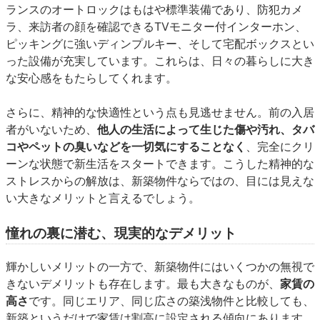
ランスのオートロックはもはや標準装備であり、防犯カメ
ラ、来訪者の顔を確認できるTVモニター付インターホン、
ピッキングに強いディンプルキー、そして宅配ボックスとい
った設備が充実しています。これらは、日々の暮らしに大き
な安心感をもたらしてくれます。
さらに、精神的な快適性という点も見逃せません。前の入居
者がいないため、
他人の生活によって生じた傷や汚れ、タバ
コやペットの臭いなどを一切気にすることなく
、完全にクリ
ーンな状態で新生活をスタートできます。こうした精神的な
ストレスからの解放は、新築物件ならではの、目には見えな
い大きなメリットと言えるでしょう。
憧れの裏に潜む、現実的なデメリット
輝かしいメリットの一方で、新築物件にはいくつかの無視で
きないデメリットも存在します。最も大きなものが、
家賃の
高さ
です。同じエリア、同じ広さの築浅物件と比較しても、
新築というだけで家賃は割高に設定される傾向にあります。