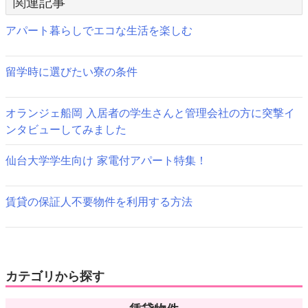
ン
関連記事
ド
ビ
ウ
で
アパート暮らしでエコな生活を楽しむ
開
ゲ
き
ま
す)
ー
留学時に選びたい寮の条件
シ
オランジェ船岡 入居者の学生さんと管理会社の方に突撃イ
ョ
ンタビューしてみました
ン
仙台大学学生向け 家電付アパート特集！
賃貸の保証人不要物件を利用する方法
カテゴリから探す