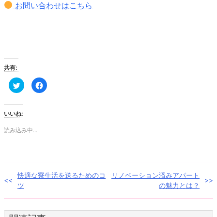
お問い合わせはこちら
共有:
ク
Facebook
リ
で
ッ
共
ク
有
し
す
て
る
いいね:
Twitter
に
で
は
共
ク
読み込み中...
有
リ
(新
ッ
し
ク
い
し
ウ
て
ィ
く
ン
だ
投
快適な寮生活を送るためのコ
リノベーション済みアパート
ド
さ
ウ
い
ツ
の魅力とは？
で
(新
稿
開
し
き
い
ま
ウ
ナ
す)
ィ