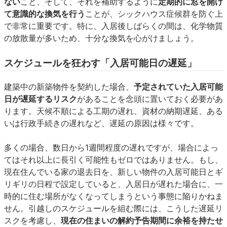
ない
こと、そして、それを補助するように
定期的に窓を開け
て意識的な換気を行う
ことが、シックハウス症候群を防ぐ上
で非常に重要です。特に、入居後しばらくの間は、化学物質
の放散量が多いため、十分な換気を心がけましょう。
スケジュールを狂わす「入居可能日の遅延」
建築中の新築物件を契約した場合、
予定されていた入居可能
日が遅延するリスク
があることを念頭に置いておく必要があ
ります。天候不順による工期の遅れ、資材の納期遅延、ある
いは行政手続きの遅れなど、遅延の原因は様々です。
多くの場合、数日から1週間程度の遅れですが、場合によっ
てはそれ以上に長引く可能性もゼロではありません。もし、
現在住んでいる家の退去日を、新しい物件の入居可能日とギ
リギリの日程で設定していると、入居日が遅れた場合に、一
時的に住む場所がなくなってしまうという事態に陥りかねま
せん。引越しのスケジュールを組む際には、こうした遅延リ
スクを考慮し、
現在の住まいの解約予告期間に余裕を持たせ