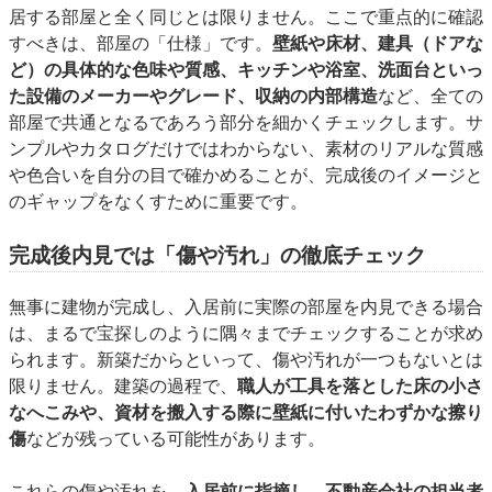
居する部屋と全く同じとは限りません。ここで重点的に確認
すべきは、部屋の「仕様」です。
壁紙や床材、建具（ドアな
ど）の具体的な色味や質感、キッチンや浴室、洗面台といっ
た設備のメーカーやグレード、収納の内部構造
など、全ての
部屋で共通となるであろう部分を細かくチェックします。サ
ンプルやカタログだけではわからない、素材のリアルな質感
や色合いを自分の目で確かめることが、完成後のイメージと
のギャップをなくすために重要です。
完成後内見では「傷や汚れ」の徹底チェック
無事に建物が完成し、入居前に実際の部屋を内見できる場合
は、まるで宝探しのように隅々までチェックすることが求め
られます。新築だからといって、傷や汚れが一つもないとは
限りません。建築の過程で、
職人が工具を落とした床の小さ
なへこみや、資材を搬入する際に壁紙に付いたわずかな擦り
傷
などが残っている可能性があります。
これらの傷や汚れを、
入居前に指摘し、不動産会社の担当者