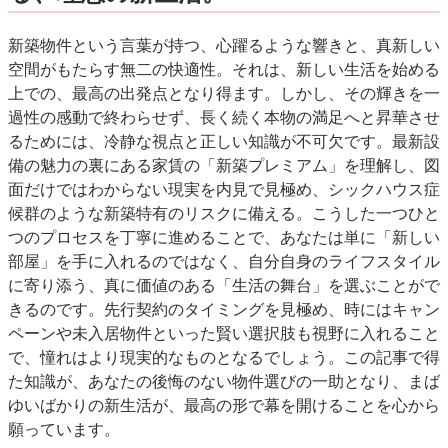
新築物件という言葉が持つ、心躍るような響きと、真新しい
空間がもたらす無二の快適性。それは、新しい生活を始める
上での、最高の出発点となり得ます。しかし、その輝きを一
過性の感動で終わらせず、長く続く本物の満足へと昇華させ
るためには、冷静な視点と正しい知識が不可欠です。最新設
備の魅力の裏にある家賃の「新築プレミアム」を理解し、図
面だけではわからない現実を内見で見極め、シックハウス症
候群のような新築特有のリスクに備える。こうした一つひと
つのプロセスを丁寧に進めることで、あなたは単に「新しい
部屋」を手に入れるのではなく、自分自身のライフスタイル
に寄り添う、真に価値のある「生活の舞台」を選ぶことがで
きるのです。先行契約のタイミングを見極め、時にはキャン
ペーンや未入居物件といった賢い選択肢も視野に入れること
で、憧れはより現実的なものとなるでしょう。この記事で得
た知識が、あなたの後悔のない物件選びの一助となり、まば
ゆいばかりの新生活が、最高の形で幕を開けることを心から
願っています。