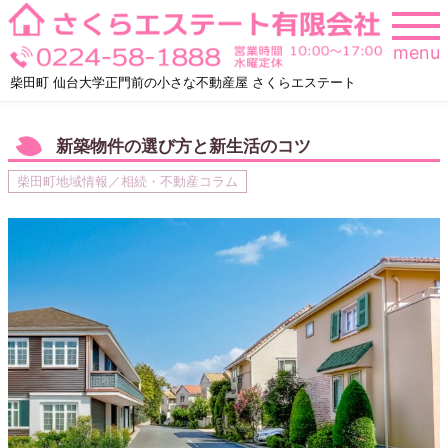
Skip
to
menu
content
柴田町 仙台大学正門前の小さな不動産屋 さくらエステート
新築物件の選び方と新生活のコツ
柴田町地域情報／相続・不動産コラム