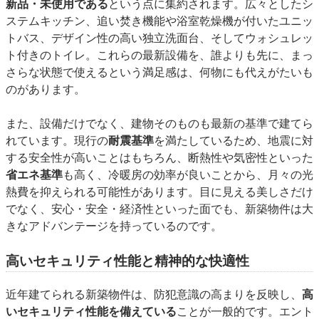
新品・未使用である
という点に集約されます。広々としたシ
ステムキッチン、追い焚き機能や浴室乾燥機が付いたユニッ
トバス、デザイン性の高い独立洗面台、そしてウォシュレッ
ト付きのトイレ。これらの最新設備を、誰よりも先に、まっ
さらな状態で使えるという満足感は、何物にも代えがたいも
のがあります。
また、設備だけでなく、建物そのものも最新の基準で建てら
れています。現行の
耐震基準
を満たしているため、地震に対
する安全性が高いことはもちろん、断熱性や気密性といった
省エネ基準
も高く、冷暖房の効率が良いことから、月々の光
熱費を抑えられる可能性があります。目に見える美しさだけ
でなく、安心・安全・経済性といった面でも、新築物件は大
きなアドバンテージを持っているのです。
高いセキュリティ性能と精神的な快適性
近年建てられる新築物件は、防犯意識の高まりを反映し、
高
いセキュリティ性能を備えている
ことが一般的です。エント