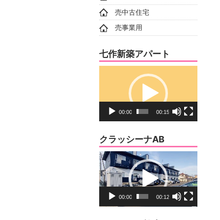
売中古住宅
売事業用
七作新築アパート
動
画
プ
レ
00:00
00:15
ー
ヤ
クラッシーナAB
ー
動
画
プ
レ
00:00
00:12
ー
ヤ