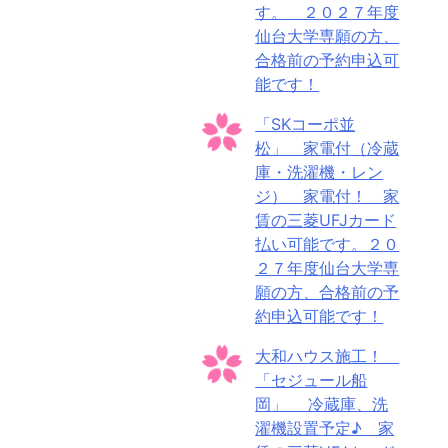
す。 ２０２７年度
仙台大学専願の方、
合格前の予約申込可
能です！
「SKコーポ並
松」 家電付（冷蔵
庫・洗濯機・レン
ジ） 家電付！ 家
賃の三菱UFJカード
払い可能です。２０
２７年度仙台大学専
願の方、合格前の予
約申込可能です！
大和ハウス施工！
「セジュール船
岡」 冷蔵庫、洗
濯機設置予定♪ 家