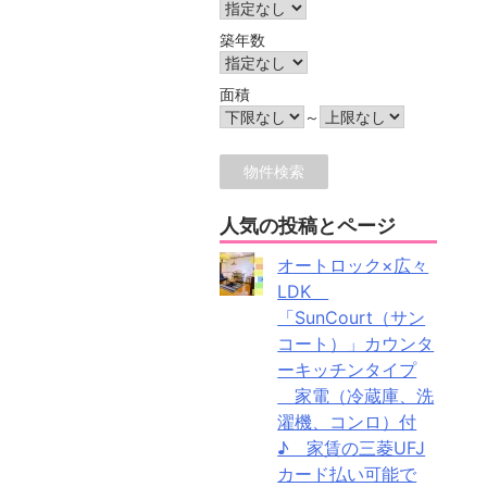
築年数
面積
～
人気の投稿とページ
オートロック×広々
LDK
「SunCourt（サン
コート）」カウンタ
ーキッチンタイプ
家電（冷蔵庫、洗
濯機、コンロ）付
♪ 家賃の三菱UFJ
カード払い可能で