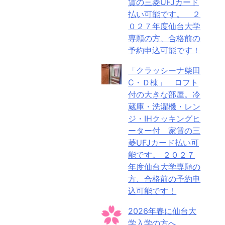
賃の三菱UFJカード
払い可能です。 ２
０２７年度仙台大学
専願の方、合格前の
予約申込可能です！
「クラッシーナ柴田
C・Ｄ棟」 ロフト
付の大きな部屋。冷
蔵庫・洗濯機・レン
ジ・IHクッキングヒ
ーター付 家賃の三
菱UFJカード払い可
能です。 ２０２７
年度仙台大学専願の
方、合格前の予約申
込可能です！
2026年春に仙台大
学入学の方へ