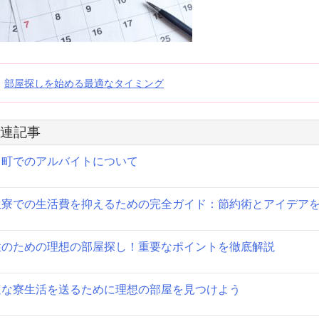
投
部屋探しを始める最適なタイミング
稿
連記事
ナ
田町でのアルバイトについて
ビ
ゲ
生寮での生活費を抑えるための完全ガイド：節約術とアイデア
ー
シ
性のための理想の部屋探し！重要なポイントを徹底解説
ョ
適な寮生活を送るために理想の部屋を見つけよう
ン