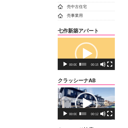
売中古住宅
売事業用
七作新築アパート
動
画
プ
レ
00:00
00:15
ー
ヤ
クラッシーナAB
ー
動
画
プ
レ
00:00
00:12
ー
ヤ