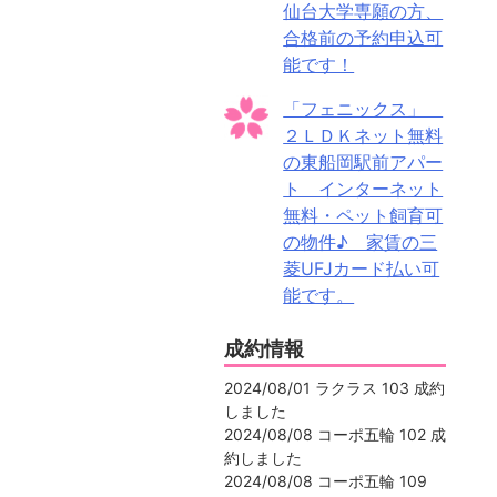
仙台大学専願の方、
合格前の予約申込可
能です！
「フェニックス」
２ＬＤＫネット無料
の東船岡駅前アパー
ト インターネット
無料・ペット飼育可
の物件♪ 家賃の三
菱UFJカード払い可
能です。
成約情報
2024/08/01 ラクラス 103 成約
しました
2024/08/08 コーポ五輪 102 成
約しました
2024/08/08 コーポ五輪 109