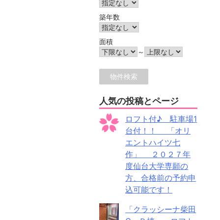
築年数
面積
～
人気の投稿とページ
ロフト付♪ 駐車場1
台付！！ 「オリ
エントハイツ七
作」 ２０２７年
度仙台大学専願の
方、合格前の予約申
込可能です！
「クラッシーナ柴田