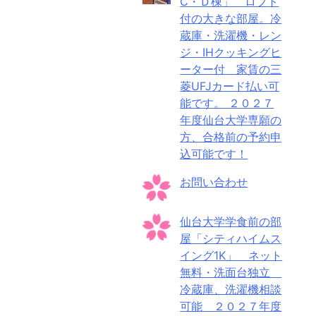
C・Ｄ棟」 ロフト
付の大きな部屋。冷
蔵庫・洗濯機・レン
ジ・IHクッキングヒ
ーター付 家賃の三
菱UFJカード払い可
能です。 ２０２７
年度仙台大学専願の
方、合格前の予約申
込可能です！
お問い合わせ
仙台大学学食前の部
屋「シティハイムス
イング1K」 ネット
無料・洗面台独立
冷蔵庫、洗濯機相談
可能 ２０２７年度