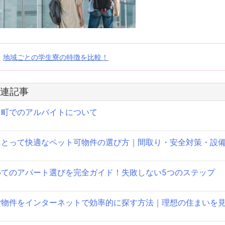
投
地域ごとの学生寮の特徴を比較！
稿
連記事
ナ
田町でのアルバイトについて
ビ
ゲ
にとって快適なペット可物件の選び方｜間取り・安全対策・設
ー
シ
めてのアパート選びを完全ガイド！失敗しない5つのステップ
ョ
貸物件をインターネットで効率的に探す方法｜理想の住まいを
ン