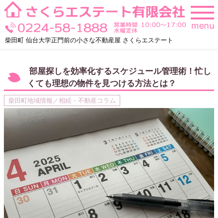
Skip
to
menu
content
柴田町 仙台大学正門前の小さな不動産屋 さくらエステート
部屋探しを効率化するスケジュール管理術！忙し
くても理想の物件を見つける方法とは？
柴田町地域情報／相続・不動産コラム