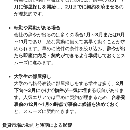
月に部屋探しを開始
し、
2月までに契約を済ませる
の
が理想的です。
転勤や異動がある場合
会社の辞令が出るのは多くの場合
1月～3月または9月
～11月
であり、急な異動に備えて素早く動くことが求
められます。早めに物件の条件を絞り込み、
辞令が出
たら即座に内見・契約ができるよう準備しておく
とス
ムーズに進みます。
大学生の部屋探し
大学の合格発表後に部屋探しをする学生は多く、
2月
下旬〜3月にかけて物件が一気に埋まる
傾向がありま
す。人気エリアでは早めに契約が埋まるため、
合格発
表前の12月〜1月の時点で事前に候補を決めておく
と、スムーズに契約できます。
賃貸市場の動向と時期による影響