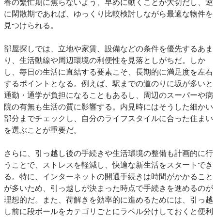
春の繁忙期に焦らないよう、早めに動くことが大切だし、逆
に閑散期であれば、ゆっくり比較検討しながら最適な物件を
見つけられる。
部屋探しでは、立地や家賃、設備などの条件を優先するあま
り、生活動線や周辺環境の利便性を見落としがちだ。しか
し、毎日の生活に直結する要素こそ、長期的に満足度を左右
するポイントとなる。例えば、駅までの道のりに坂が多いと
通勤・通学が負担になることもあるし、周辺のスーパーや病
院の有無も生活の質に影響する。内見時にはそうした細かい
部分までチェックし、自分のライフスタイルに合った住まい
を選ぶことが重要だ。
さらに、引っ越し後の手続きや生活環境の整備も計画的に行
うことで、ストレスを軽減し、快適な新生活をスタートでき
る。特に、インターネットの開通手続きは時間がかかること
が多いため、引っ越しが決まった時点で手続きを進めるのが
理想的だ。また、荷解きを効率的に進めるためには、引っ越
し前に段ボールをカテゴリごとにラベル分けしておくと便利