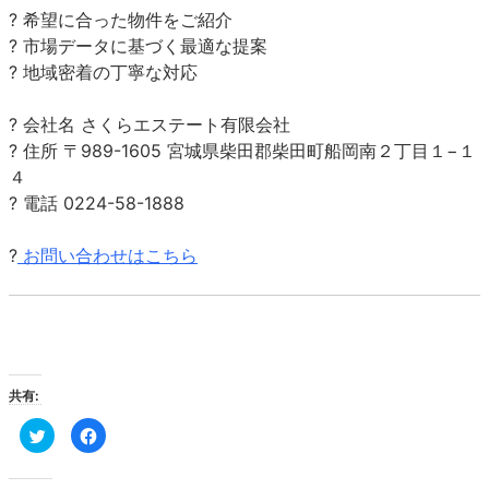
? 希望に合った物件をご紹介
? 市場データに基づく最適な提案
? 地域密着の丁寧な対応
? 会社名 さくらエステート有限会社
? 住所 〒989-1605 宮城県柴田郡柴田町船岡南２丁目１−１
４
? 電話 0224-58-1888
?
お問い合わせはこちら
共有:
ク
Facebook
リ
で
ッ
共
ク
有
し
す