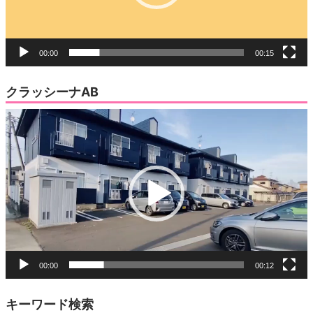
ー
00:00
00:15
クラッシーナAB
動
画
プ
レ
ー
ヤ
ー
00:00
00:12
キーワード検索