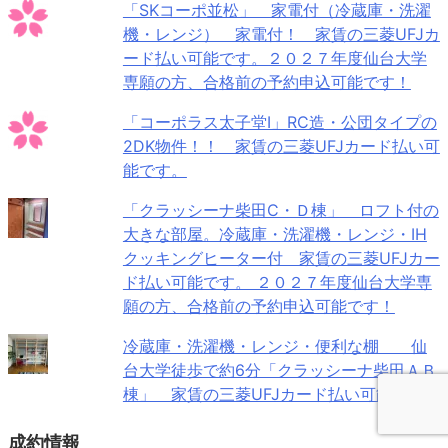
「SKコーポ並松」 家電付（冷蔵庫・洗濯
機・レンジ） 家電付！ 家賃の三菱UFJカ
ード払い可能です。２０２７年度仙台大学
専願の方、合格前の予約申込可能です！
「コーポラス太子堂Ⅰ」RC造・公団タイプの
2DK物件！！ 家賃の三菱UFJカード払い可
能です。
「クラッシーナ柴田C・Ｄ棟」 ロフト付の
大きな部屋。冷蔵庫・洗濯機・レンジ・IH
クッキングヒーター付 家賃の三菱UFJカー
ド払い可能です。 ２０２７年度仙台大学専
願の方、合格前の予約申込可能です！
冷蔵庫・洗濯機・レンジ・便利な棚 仙
台大学徒歩で約6分「クラッシーナ柴田ＡＢ
棟」 家賃の三菱UFJカード払い可能です。
成約情報