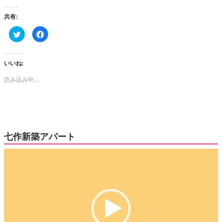
共有:
ク
Facebook
リ
で
ッ
共
ク
有
し
す
て
る
いいね:
Twitter
に
で
は
読み込み中...
共
ク
有
リ
(新
ッ
し
ク
い
し
ウ
て
ィ
く
ン
だ
ド
さ
ウ
い
七作新築アパート
で
(新
開
し
き
い
動
ま
ウ
す)
ィ
画
ン
ド
プ
ウ
で
レ
開
き
ー
ま
す)
ヤ