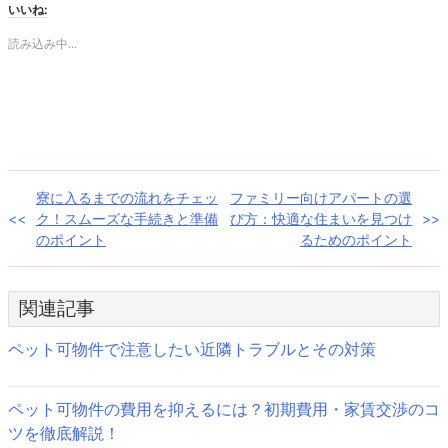
て
る
いいね:
Twitter
に
で
は
共
ク
読み込み中...
有
リ
(新
ッ
し
ク
い
し
ウ
て
ィ
く
ン
だ
ド
さ
ウ
い
で
(新
開
し
き
い
投
寮に入るまでの流れをチェッ
ファミリー向けアパートの選
ま
ウ
す)
ィ
ク！スムーズな手続きと準備
び方：快適な住まいを見つけ
ン
稿
ド
のポイント
るためのポイント
ウ
で
ナ
開
き
ま
ビ
関連記事
す)
ゲ
ペット可物件で注意したい近隣トラブルとその対策
ー
ペット可物件の費用を抑えるには？初期費用・家賃交渉のコ
シ
ツを徹底解説！