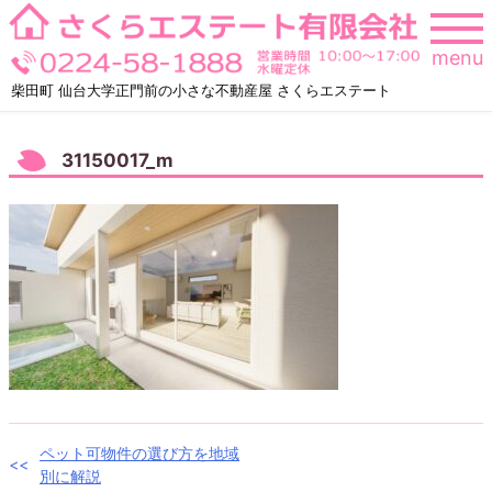
Skip
to
menu
content
柴田町 仙台大学正門前の小さな不動産屋 さくらエステート
31150017_m
投
ペット可物件の選び方を地域
別に解説