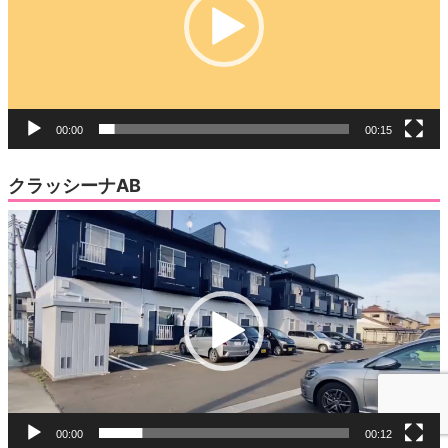
き
ー
ま
す)
ヤ
ー
00:00
00:15
クラッシーナAB
動
画
プ
レ
ー
ヤ
ー
00:00
00:12