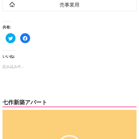
売事業用
共有:
ク
Facebook
リ
で
ッ
共
ク
有
し
す
て
る
いいね:
Twitter
に
で
は
読み込み中...
共
ク
有
リ
(新
ッ
し
ク
い
し
ウ
て
ィ
く
ン
だ
ド
さ
ウ
い
七作新築アパート
で
(新
開
し
き
い
動
ま
ウ
す)
ィ
画
ン
ド
プ
ウ
で
レ
開