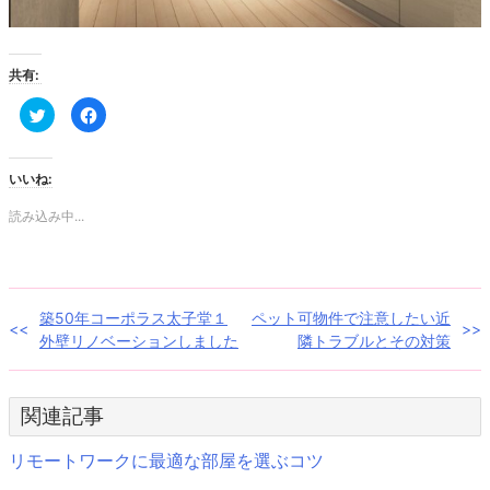
共有:
ク
Facebook
リ
で
ッ
共
ク
有
し
す
て
る
いいね:
Twitter
に
で
は
共
ク
読み込み中...
有
リ
(新
ッ
し
ク
い
し
ウ
て
ィ
く
ン
だ
投
築50年コーポラス太子堂１
ペット可物件で注意したい近
ド
さ
ウ
い
外壁リノベーションしました
隣トラブルとその対策
で
(新
稿
開
し
き
い
ま
ウ
ナ
す)
ィ
関連記事
ン
ド
ビ
ウ
で
リモートワークに最適な部屋を選ぶコツ
開
ゲ
き