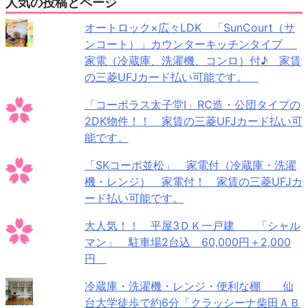
人気の投稿とページ
オートロック×広々LDK 「SunCourt（サ
ンコート）」カウンターキッチンタイプ
家電（冷蔵庫、洗濯機、コンロ）付♪ 家賃
の三菱UFJカード払い可能です。
「コーポラス太子堂Ⅰ」RC造・公団タイプの
2DK物件！！ 家賃の三菱UFJカード払い可
能です。
「SKコーポ並松」 家電付（冷蔵庫・洗濯
機・レンジ） 家電付！ 家賃の三菱UFJカ
ード払い可能です。
大人気！！ 平屋3ＤＫ一戸建 「シャル
マン」 駐車場2台込 60,000円＋2,000
円
冷蔵庫・洗濯機・レンジ・便利な棚 仙
台大学徒歩で約6分「クラッシーナ柴田ＡＢ