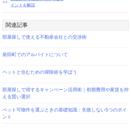
投
イントを解説
稿
ナ
関連記事
ビ
部屋探しで使える不動産会社との交渉術
ゲ
ー
柴田町でのアルバイトについて
シ
ペットと住むための掃除術を学ぼう
ョ
ン
部屋探しで得するキャンペーン活用術｜初期費用や家賃を抑
える賢い選択
ペット可物件を選ぶときの基礎知識：失敗しない5つのポイ
ント