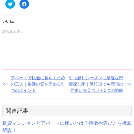
ク
Facebook
リ
で
ッ
共
ク
有
し
す
て
る
いいね:
Twitter
に
で
は
共
ク
読み込み中...
有
リ
(新
ッ
し
ク
い
し
ウ
て
ィ
く
ン
だ
ド
さ
ウ
い
で
(新
開
し
き
い
投
アパートで快適に暮らすため
引っ越しシーズンに最適な部
ま
ウ
す)
ィ
の工夫｜生活の質を高める5
屋探し術｜繁忙期でも理想の
ン
稿
ド
つのポイント
住まいを見つける5つの戦略
ウ
で
ナ
開
き
ま
ビ
関連記事
す)
ゲ
賃貸マンションとアパートの違いとは？特徴や選び方を徹底
解説！
ー