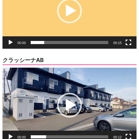
開
き
ー
ま
す)
ヤ
ー
00:00
00:15
クラッシーナAB
動
画
プ
レ
ー
ヤ
ー
00:00
00:12