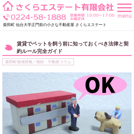
Skip
to
menu
content
柴田町 仙台大学正門前の小さな不動産屋 さくらエステート
賃貸でペットを飼う前に知っておくべき法律と契
約ルール完全ガイド
柴田町地域情報／相続・不動産コラム