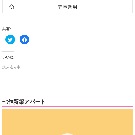
売事業用
共有:
ク
Facebook
リ
で
ッ
共
ク
有
し
す
て
る
いいね:
Twitter
に
で
は
読み込み中...
共
ク
有
リ
(新
ッ
し
ク
い
し
ウ
て
ィ
く
ン
だ
ド
さ
ウ
い
七作新築アパート
で
(新
開
し
き
い
動
ま
ウ
す)
ィ
画
ン
ド
プ
ウ
で
レ