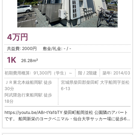
4万円
共益費: 2000円
敷金/礼金: - / -
1K
26.28m²
初期費用概算: 91,300円（学生）～
階 / 2階建
築年: 2014/03
ＪＲ東北本線船岡駅 徒歩
宮城県柴田郡柴田町 大字船岡字並松
30分
6-13
阿武隈急行東船岡駅 徒歩
18分
https://youtu.be/A8r-tYa1bTY 柴田町船岡並松 公園隣のアパート
です。 船岡新栄のヨークベニマル・仙台大学サッカー場に徒歩6...