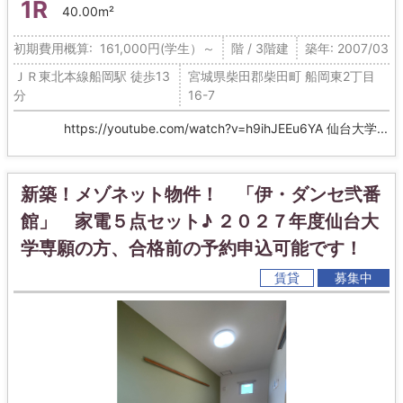
1R
40.00m²
初期費用概算: 161,000円(学生）～
階 / 3階建
築年: 2007/03
ＪＲ東北本線船岡駅 徒歩13
宮城県柴田郡柴田町 船岡東2丁目
分
16-7
https://youtube.com/watch?v=h9ihJEEu6YA 仙台大学...
新築！メゾネット物件！ 「伊・ダンセ弐番
館」 家電５点セット♪ ２０２７年度仙台大
学専願の方、合格前の予約申込可能です！
賃貸
募集中