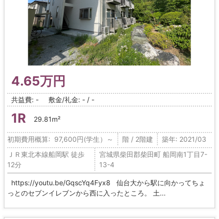
4.65万円
共益費: -
敷金/礼金: - / -
1R
29.81m²
初期費用概算: 97,600円(学生）～
階 / 2階建
築年: 2021/03
ＪＲ東北本線船岡駅 徒歩
宮城県柴田郡柴田町 船岡南1丁目7-
12分
13-4
https://youtu.be/GqscYq4Fyx8 仙台大から駅に向かってちょ
っとのセブンイレブンから西に入ったところ。 土...