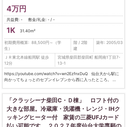
4万円
共益費: -
敷金/礼金: - / -
1K
31.40m²
初期費用概算: 88,500円～（学
階 / 2階
築年: 2005/03
生）
建
ＪＲ東北本線船岡駅 徒歩
宮城県柴田郡柴田町 船岡南1丁目7-
12分
13-1
https://youtube.com/watch?v=wn2EzfnxDuQ 仙台大から駅に
向かってちょっとのセブンイレブンから西に入ったところ。 ...
「クラッシーナ柴田C・Ｄ棟」 ロフト付の
大きな部屋。冷蔵庫・洗濯機・レンジ・IHク
ッキングヒーター付 家賃の三菱UFJカード
払い可能です。 ２０２７年度仙台大学専願の