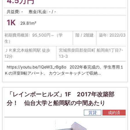
4.5万円
共益費: -
敷金/礼金: - / -
1K
29.81m²
初期費用概算: 95,500円～（学
階 / 2階建
築年: 2022/03
生）
ＪＲ東北本線船岡駅 徒歩
宮城県柴田郡柴田町 船岡南1丁目7-
12分
13-3
https://youtu.be/1QeW3_rBg8o 2022年春完成の、学生専用１
Ｋの洋室8帖アパート。 カウンターキッチンで収納...
「レインボーヒルズ」1F 2017年改築部
分！ 仙台大学と船岡駅の中間あたり
賃貸
成約済