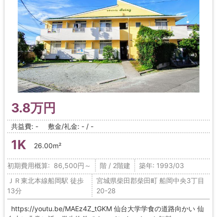
3.8万円
共益費: -
敷金/礼金: - / -
1K
26.00m²
初期費用概算: 86,500円～
階 / 2階建
築年: 1993/03
ＪＲ東北本線船岡駅 徒歩
宮城県柴田郡柴田町 船岡中央3丁目
13分
20-28
https://youtu.be/MAEz4Z_tGKM 仙台大学学食の道路向かい 仙