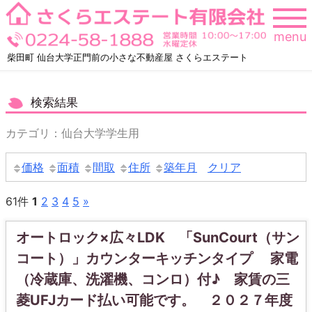
Skip
to
menu
content
柴田町 仙台大学正門前の小さな不動産屋 さくらエステート
検索結果
カテゴリ：仙台大学学生用
価格
面積
間取
住所
築年月
クリア
61件
1
2
3
4
5
»
オートロック×広々LDK 「SunCourt（サン
コート）」カウンターキッチンタイプ 家電
（冷蔵庫、洗濯機、コンロ）付♪ 家賃の三
菱UFJカード払い可能です。 ２０２７年度