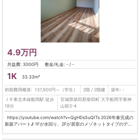
4.9万円
共益費: 3000円
敷金/礼金: - / -
1K
33.33m²
初期費用概算: 137,900円～（学生）
2階 / 2階建
築年: -
ＪＲ東北本線船岡駅 徒歩
宮城県柴田郡柴田町 大字船岡字東神
18分
山前3-4
https://youtube.com/watch?v=QgHDs5uQITs 2026年春完成の
新築アパート♪ 1Fが水回り、2Fが居室のメゾネットタイプのデ...