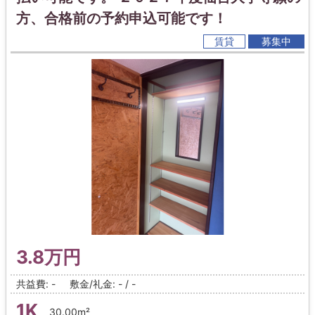
方、合格前の予約申込可能です！
賃貸
募集中
3.8万円
共益費: -
敷金/礼金: - / -
1K
30.00m²