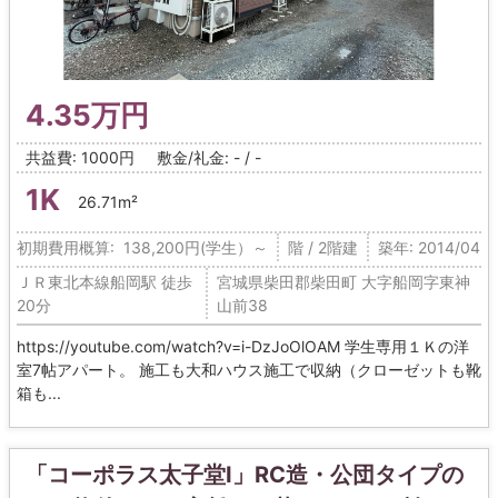
4.35万円
共益費: 1000円
敷金/礼金: - / -
1K
26.71m²
初期費用概算: 138,200円(学生）～
階 / 2階建
築年: 2014/04
ＪＲ東北本線船岡駅 徒歩
宮城県柴田郡柴田町 大字船岡字東神
20分
山前38
https://youtube.com/watch?v=i-DzJoOlOAM 学生専用１Ｋの洋
室7帖アパート。 施工も大和ハウス施工で収納（クローゼットも靴
箱も...
「コーポラス太子堂Ⅰ」RC造・公団タイプの