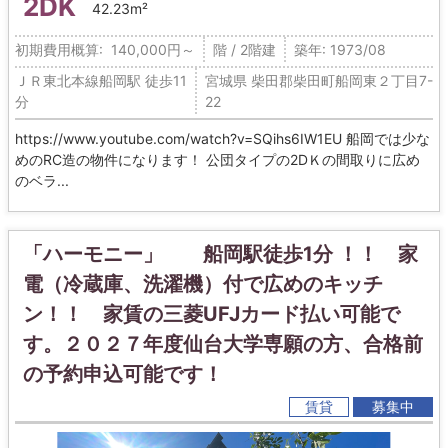
2DK
42.23m²
初期費用概算: 140,000円～
階 / 2階建
築年: 1973/08
ＪＲ東北本線船岡駅 徒歩11
宮城県 柴田郡柴田町船岡東２丁目7-
分
22
https://www.youtube.com/watch?v=SQihs6IW1EU 船岡では少な
めのRC造の物件になります！ 公団タイプの2DＫの間取りに広め
のベラ...
「ハーモニー」 船岡駅徒歩1分 ！！ 家
電（冷蔵庫、洗濯機）付で広めのキッチ
ン！！ 家賃の三菱UFJカード払い可能で
す。２０２７年度仙台大学専願の方、合格前
の予約申込可能です！
賃貸
募集中