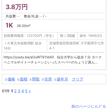
3.8万円
共益費: -
敷金/礼金: - / -
1K
26.00m²
初期費用概算: 123700円（学生）
階 / 2階建
築年: 1999/03
ＪＲ東北本線船岡駅 徒歩
宮城県柴田郡柴田町 大字船岡字七作
14分
4-1
https://youtu.be/aOuWT91VsX0 仙台大学から徒歩７分 ヨーク
ベニマルやイトーチェーンといったスーパーのちょうど真ん...
価格
面積
間取
住所
築年月
クリア
61件
1
2
3
4
5
»
前のページにもどる