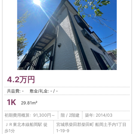
4.2万円
共益費: -
敷金/礼金: - / -
1K
29.81m²
初期費用概算: 91,300円～
階 / 2階建
築年: 2014/03
ＪＲ東北本線船岡駅 徒
宮城県柴田郡柴田町 船岡土手内1丁目
歩1分
1-19-9