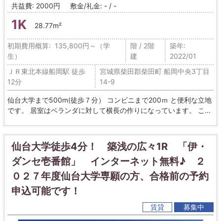
共益費: 2000円
敷金/礼金: - / -
1K
28.77m²
初期費用概算: 135,800円～（学
階 / 2階
築年:
生）
建
2022/01
ＪＲ東北本線船岡駅 徒歩
宮城県柴田郡柴田町 船岡中央3丁目
12分
14-9
仙台大学まで500m(徒歩７分） コンビニまで200ｍ と便利な立地
です。 居室はベランダに対して横長の作りになっています。 こ...
仙台大学徒歩4分！ 築浅の広々1R 「伊・
ダンセ壱番館」 インターネット無料♪ ２
０２７年度仙台大学専願の方、合格前の予約
申込可能です！
賃貸
募集中