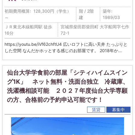
初期費用概算: 128,300円（学生）
階 / 2階
築年:
～
建
1989/03
ＪＲ東北本線船岡駅 徒歩
宮城県柴田郡柴田町 大字船岡字七作
16分
72-1
https://youtu.be/iVf62chftU4 広いロフトに高い天井 たっぷりと
した空間 なんだかホッとする感じのお部屋です。 2018年か...
仙台大学学食前の部屋「シティハイムスイン
グ1K」 ネット無料・洗面台独立 冷蔵庫、
洗濯機相談可能 ２０２７年度仙台大学専願
の方、合格前の予約申込可能です！
賃貸
募集中