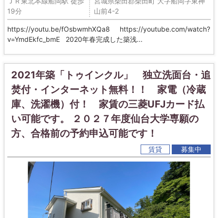
ＪＲ東北本線船岡駅 徒歩
宮城県柴田郡柴田町 大字船岡字東神
19分
山前4-2
https://youtu.be/fOsbwmhXQa8 https://youtube.com/watch?
v=YmdEkfc_bmE 2020年春完成した築浅...
2021年築「トゥインクル」 独立洗面台・追
焚付・インターネット無料！！ 家電（冷蔵
庫、洗濯機）付！ 家賃の三菱UFJカード払
い可能です。 ２０２７年度仙台大学専願の
方、合格前の予約申込可能です！
賃貸
募集中