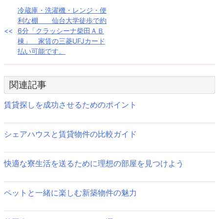
投
冷蔵庫・洗濯機・レンジ・便
利な棚 仙台大学徒歩で約
稿
6分「クラッシーナ柴田ＡＢ
棟」 家賃の三菱UFJカード
ナ
払い可能です。
ビ
ゲ
関連記事
ー
賃貸探しを成功させるためのポイント
シ
ョ
シェアハウスと賃貸物件の比較ガイド
ン
快適な寮生活を送るために理想の部屋を見つけよう
ペットと一緒に楽しむ新築物件の魅力