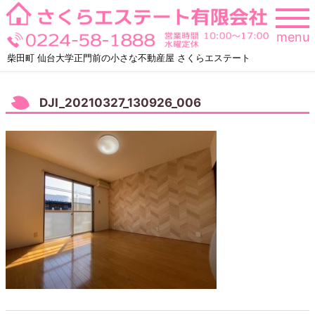
Skip
to
menu
content
柴田町 仙台大学正門前の小さな不動産屋 さくらエステート
DJI_20210327_130926_006