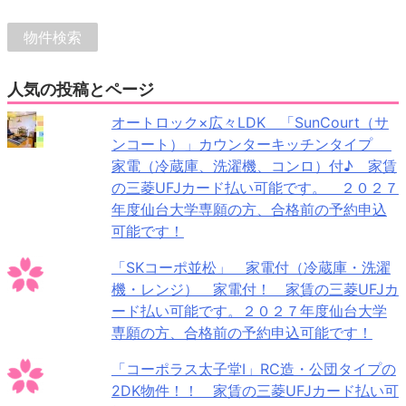
人気の投稿とページ
オートロック×広々LDK 「SunCourt（サ
ンコート）」カウンターキッチンタイプ
家電（冷蔵庫、洗濯機、コンロ）付♪ 家賃
の三菱UFJカード払い可能です。 ２０２７
年度仙台大学専願の方、合格前の予約申込
可能です！
「SKコーポ並松」 家電付（冷蔵庫・洗濯
機・レンジ） 家電付！ 家賃の三菱UFJカ
ード払い可能です。２０２７年度仙台大学
専願の方、合格前の予約申込可能です！
「コーポラス太子堂Ⅰ」RC造・公団タイプの
2DK物件！！ 家賃の三菱UFJカード払い可