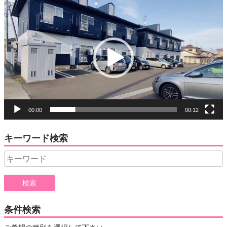
動
画
プ
レ
ー
ヤ
ー
00:00
00:12
キーワード検索
Search
for:
条件検索