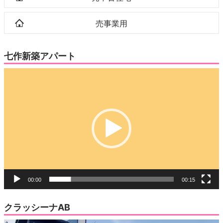
売事業用
七作新築アパート
動
画
プ
レ
ー
ヤ
ー
00:00
00:15
クラッシーナAB